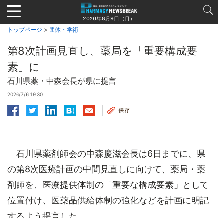
Jump
to
2026年8月9日（日）
navigation
トップページ
>
団体・学術
第8次計画見直し、薬局を「重要構成要
素」に
石川県薬・中森会長が県に提言
2026/7/6 19:30
保存
石川県薬剤師会の中森慶滋会長は6日までに、県
の第8次医療計画の中間見直しに向けて、薬局・薬
剤師を、医療提供体制の「重要な構成要素」として
位置付け、医薬品供給体制の強化などを計画に明記
するよう提言した...