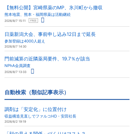
【無料公開】宮崎県薬のMP、氷川町から撤収
熊本地震、熊本・福岡県薬は活動継続
2026/8/7 15:11
FREE
日薬新潟大会、事前申し込み12日まで延長
参加登録は4000人超え
2026/8/7 14:30
門前減算の近隣薬局要件、19.7％が該当
NPhA会員調査
2026/8/7 13:33
自動検索（類似記事表示）
調剤は「安定化」に位置付け
収益構造見直しでファルコHD・安田社長
2026/6/2 19:19
「顔の見える関係」づくりはマスト？