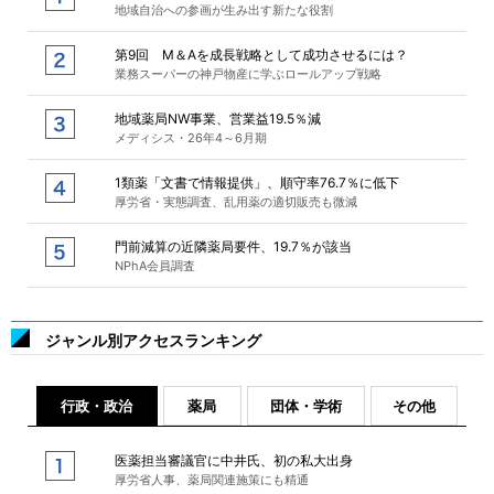
地域自治への参画が生み出す新たな役割
第9回 M＆Aを成長戦略として成功させるには？
業務スーパーの神戸物産に学ぶロールアップ戦略
地域薬局NW事業、営業益19.5％減
メディシス・26年4～6月期
1類薬「文書で情報提供」、順守率76.7％に低下
厚労省・実態調査、乱用薬の適切販売も微減
門前減算の近隣薬局要件、19.7％が該当
NPhA会員調査
ジャンル別アクセスランキング
行政・政治
薬局
団体・学術
その他
医薬担当審議官に中井氏、初の私大出身
厚労省人事、薬局関連施策にも精通