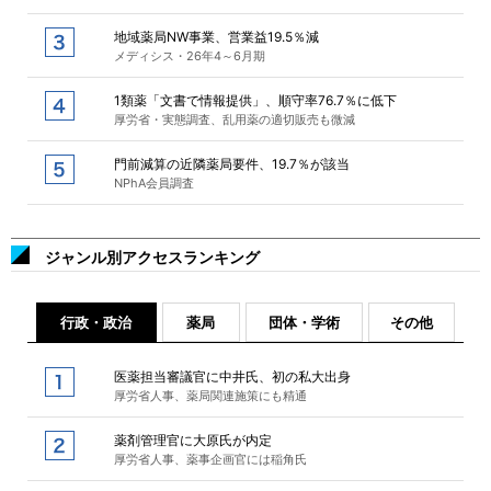
地域薬局NW事業、営業益19.5％減
メディシス・26年4～6月期
1類薬「文書で情報提供」、順守率76.7％に低下
厚労省・実態調査、乱用薬の適切販売も微減
門前減算の近隣薬局要件、19.7％が該当
NPhA会員調査
ジャンル別アクセスランキング
行政・政治
薬局
団体・学術
その他
医薬担当審議官に中井氏、初の私大出身
厚労省人事、薬局関連施策にも精通
薬剤管理官に大原氏が内定
厚労省人事、薬事企画官には稲角氏