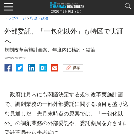
Jump
to
2026年8月9日（日）
navigation
トップページ
>
行政・政治
外部委託、「一包化以外」も特区で実証
へ
規制改革実施計画案、年度内に検討・結論
2026/7/8 12:05
保存
政府は月内にも閣議決定する規制改革実施計画
で、調剤業務の一部外部委託に関する項目も盛り込
む見通しだ。先月末時点の原案では、「一包化以
外」の調剤業務の外部委託や、委託薬局を介さずに
受託薬局から患者宅に...