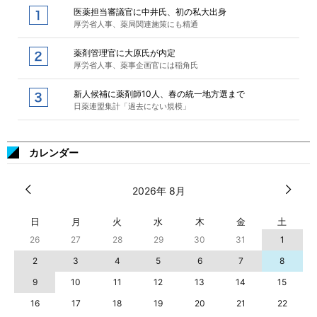
医薬担当審議官に中井氏、初の私大出身
厚労省人事、薬局関連施策にも精通
薬剤管理官に大原氏が内定
厚労省人事、薬事企画官には稲角氏
新人候補に薬剤師10人、春の統一地方選まで
日薬連盟集計「過去にない規模」
カレンダー
2026年 8月
日
月
火
水
木
金
土
26
27
28
29
30
31
1
2
3
4
5
6
7
8
9
10
11
12
13
14
15
16
17
18
19
20
21
22