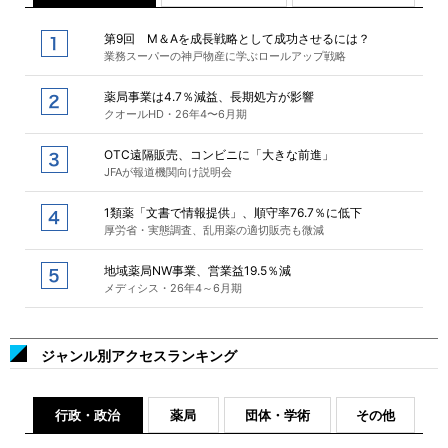
第9回 M＆Aを成長戦略として成功させるには？
業務スーパーの神戸物産に学ぶロールアップ戦略
薬局事業は4.7％減益、長期処方が影響
クオールHD・26年4〜6月期
OTC遠隔販売、コンビニに「大きな前進」
JFAが報道機関向け説明会
1類薬「文書で情報提供」、順守率76.7％に低下
厚労省・実態調査、乱用薬の適切販売も微減
地域薬局NW事業、営業益19.5％減
メディシス・26年4～6月期
ジャンル別アクセスランキング
行政・政治
薬局
団体・学術
その他