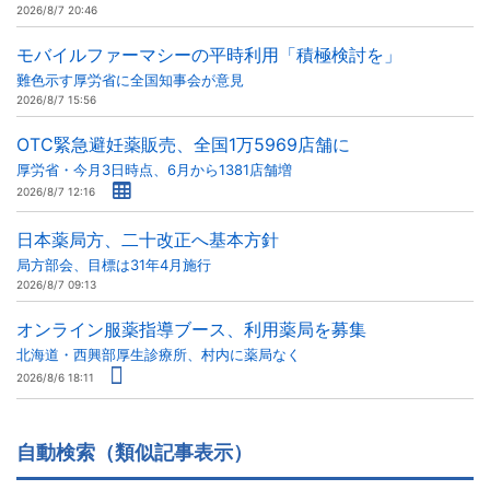
2026/8/7 20:46
モバイルファーマシーの平時利用「積極検討を」
難色示す厚労省に全国知事会が意見
2026/8/7 15:56
OTC緊急避妊薬販売、全国1万5969店舗に
厚労省・今月3日時点、6月から1381店舗増
2026/8/7 12:16
日本薬局方、二十改正へ基本方針
局方部会、目標は31年4月施行
2026/8/7 09:13
オンライン服薬指導ブース、利用薬局を募集
北海道・西興部厚生診療所、村内に薬局なく
2026/8/6 18:11
自動検索（類似記事表示）