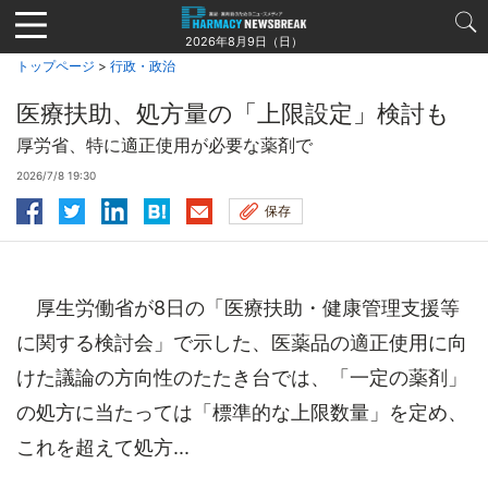
Jump
to
2026年8月9日（日）
navigation
トップページ
>
行政・政治
医療扶助、処方量の「上限設定」検討も
厚労省、特に適正使用が必要な薬剤で
2026/7/8 19:30
保存
厚生労働省が8日の「医療扶助・健康管理支援等
に関する検討会」で示した、医薬品の適正使用に向
けた議論の方向性のたたき台では、「一定の薬剤」
の処方に当たっては「標準的な上限数量」を定め、
これを超えて処方...