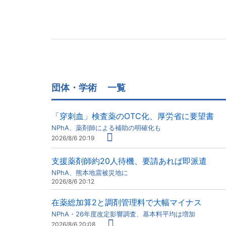
団体・学術
一覧
「穿刺血」検査薬のOTC化、厚労省に要望書
NPhA、薬剤師による補助の明確化も
2026/8/6 20:19
支援薬剤師約20人待機、要請あれば即派遣
NPhA、熊本地震被災地に
2026/8/6 20:12
在薬総加算2と調剤管理料で大幅マイナス
NPhA・26年度改定影響調査、基本料平均は増加
2026/8/6 20:08