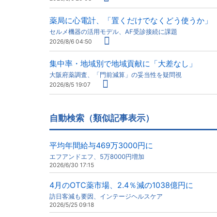
薬局に心電計、「置くだけでなくどう使うか」
セルメ機器の活用モデル、AF受診接続に課題
2026/8/6 04:50
集中率・地域別で地域貢献に「大差なし」
大阪府薬調査、「門前減算」の妥当性を疑問視
2026/8/5 19:07
自動検索（類似記事表示）
平均年間給与469万3000円に
エフアンドエフ、5万8000円増加
2026/6/30 17:15
4月のOTC薬市場、2.4％減の1038億円に
訪日客減も要因、インテージヘルスケア
2026/5/25 09:18