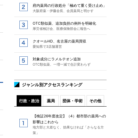
府内薬局の行政処分「極めて重く受け止め」
大阪府薬・伊藤会長、会員薬局と明かす
OTC類似薬、追加負担の例外を明確化
厚労省検討会、医療保険部会に報告へ
クオールHD、名古屋の薬局買収
愛知県で3店舗運営
対象成分にラメルテオン追加
OTC類似薬、一増一減で合計変わらず
ジャンル別アクセスランキング
行政・政治
薬局
団体・学術
その他
【検証26年度改定】（4）都市部の薬局への
影響はこれから
地方部と大差なく、効果なければ「さらなる方
策」