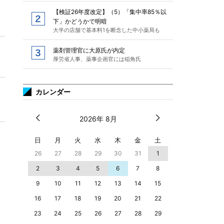
【検証26年度改定】（5）「集中率85％以
下」かどうかで明暗
大半の店舗で基本料1を断念した中小薬局も
薬剤管理官に大原氏が内定
厚労省人事、薬事企画官には稲角氏
カレンダー
2026年 8月
日
月
火
水
木
金
土
26
27
28
29
30
31
1
2
3
4
5
6
7
8
9
10
11
12
13
14
15
16
17
18
19
20
21
22
23
24
25
26
27
28
29