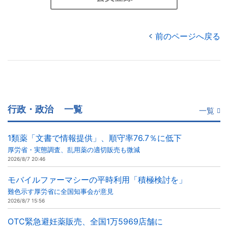
前のページへ戻る
行政・政治
一覧
一覧
1類薬「文書で情報提供」、順守率76.7％に低下
厚労省・実態調査、乱用薬の適切販売も微減
2026/8/7 20:46
モバイルファーマシーの平時利用「積極検討を」
難色示す厚労省に全国知事会が意見
2026/8/7 15:56
OTC緊急避妊薬販売、全国1万5969店舗に