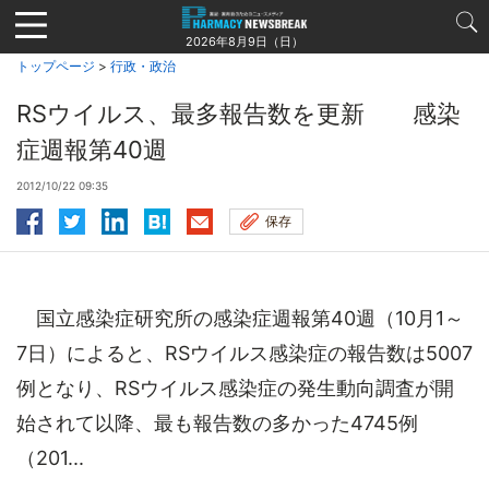
Jump
to
2026年8月9日（日）
navigation
トップページ
>
行政・政治
RSウイルス、最多報告数を更新 感染
症週報第40週
2012/10/22 09:35
保存
国立感染症研究所の感染症週報第40週（10月1～
7日）によると、RSウイルス感染症の報告数は5007
例となり、RSウイルス感染症の発生動向調査が開
始されて以降、最も報告数の多かった4745例
（201...