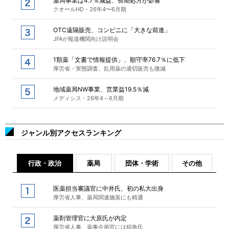
薬局事業は4.7％減益、長期処方が影響
クオールHD・26年4〜6月期
OTC遠隔販売、コンビニに「大きな前進」
JFAが報道機関向け説明会
1類薬「文書で情報提供」、順守率76.7％に低下
厚労省・実態調査、乱用薬の適切販売も微減
地域薬局NW事業、営業益19.5％減
メディシス・26年4～6月期
ジャンル別アクセスランキング
行政・政治
薬局
団体・学術
その他
医薬担当審議官に中井氏、初の私大出身
厚労省人事、薬局関連施策にも精通
薬剤管理官に大原氏が内定
厚労省人事、薬事企画官には稲角氏