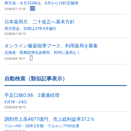
厚労省・今月3日時点、6月から1381店舗増
2026/8/7 12:16
日本薬局方、二十改正へ基本方針
局方部会、目標は31年4月施行
2026/8/7 09:13
オンライン服薬指導ブース、利用薬局を募集
北海道・西興部厚生診療所、村内に薬局なく
2026/8/6 18:11
自動検索（類似記事表示）
手足口病0.98、2週連続増
5月18～24日
2026/6/8 09:13
調剤売上高4677億円、売上総利益率37.2％
ツルハHD・26年2月期、ウエルシアHD合算