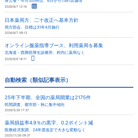
厚労省・今月3日時点、6月から1381店舗増
2026/8/7 12:16
日本薬局方、二十改正へ基本方針
局方部会、目標は31年4月施行
2026/8/7 09:13
オンライン服薬指導ブース、利用薬局を募集
北海道・西興部厚生診療所、村内に薬局なく
2026/8/6 18:11
自動検索（類似記事表示）
25年下半期、全国の薬局開業は2175件
民間調査、都市部・秋に集中傾向
2026/5/26 17:37
薬局損益率4.9％の黒字、0.2ポイント減
医療経済実調、24年度改定で大きな変動なく
2025/11/26 09:37