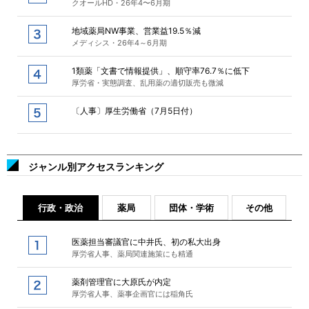
クオールHD・26年4〜6月期
地域薬局NW事業、営業益19.5％減
メディシス・26年4～6月期
1類薬「文書で情報提供」、順守率76.7％に低下
厚労省・実態調査、乱用薬の適切販売も微減
〔人事〕厚生労働省（7月5日付）
ジャンル別アクセスランキング
行政・政治
薬局
団体・学術
その他
医薬担当審議官に中井氏、初の私大出身
厚労省人事、薬局関連施策にも精通
薬剤管理官に大原氏が内定
厚労省人事、薬事企画官には稲角氏