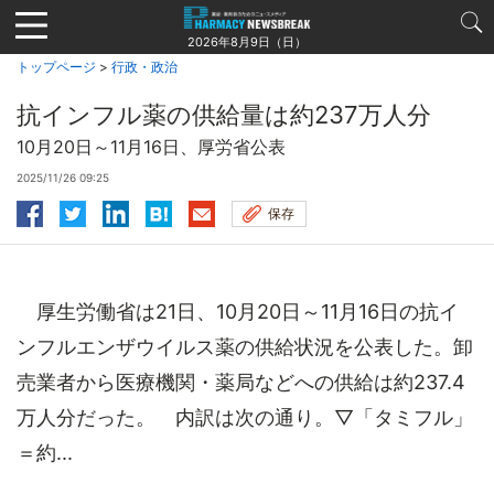
Jump
to
2026年8月9日（日）
navigation
トップページ
>
行政・政治
抗インフル薬の供給量は約237万人分
10月20日～11月16日、厚労省公表
2025/11/26 09:25
保存
厚生労働省は21日、10月20日～11月16日の抗イ
ンフルエンザウイルス薬の供給状況を公表した。卸
売業者から医療機関・薬局などへの供給は約237.4
万人分だった。 内訳は次の通り。▽「タミフル」
＝約...