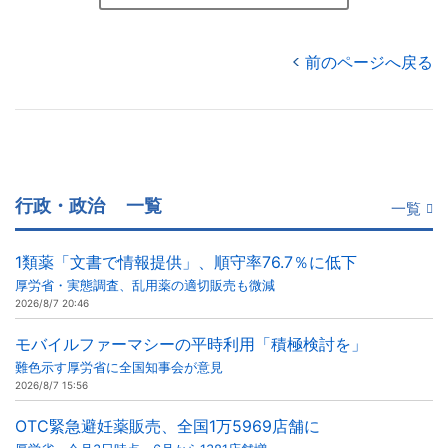
前のページへ戻る
行政・政治
一覧
一覧
1類薬「文書で情報提供」、順守率76.7％に低下
厚労省・実態調査、乱用薬の適切販売も微減
2026/8/7 20:46
モバイルファーマシーの平時利用「積極検討を」
難色示す厚労省に全国知事会が意見
2026/8/7 15:56
OTC緊急避妊薬販売、全国1万5969店舗に