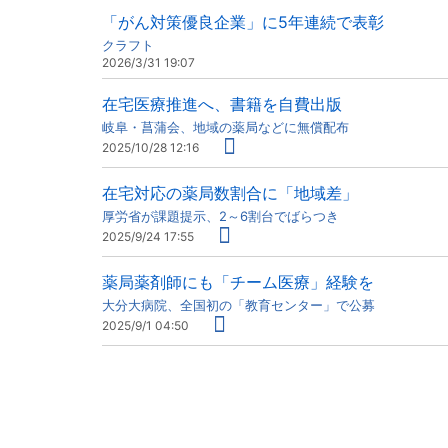
「がん対策優良企業」に5年連続で表彰
クラフト
2026/3/31 19:07
在宅医療推進へ、書籍を自費出版
岐阜・菖蒲会、地域の薬局などに無償配布
2025/10/28 12:16
在宅対応の薬局数割合に「地域差」
厚労省が課題提示、2～6割台でばらつき
2025/9/24 17:55
薬局薬剤師にも「チーム医療」経験を
大分大病院、全国初の「教育センター」で公募
2025/9/1 04:50