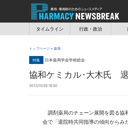
Jump
to
navigation
タイムライン
行政・政治
トップページ
>
薬局
日本薬局学会学術総会
特集
協和ケミカル･大木氏 
2012/10/29 16:30
調剤薬局のチェーン展開を図る協和
会で「退院時共同指導の傾向からみ