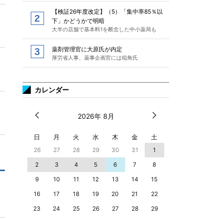
【検証26年度改定】（5）「集中率85％以
下」かどうかで明暗
大半の店舗で基本料1を断念した中小薬局も
薬剤管理官に大原氏が内定
厚労省人事、薬事企画官には稲角氏
カレンダー
2026年 8月
日
月
火
水
木
金
土
26
27
28
29
30
31
1
2
3
4
5
6
7
8
9
10
11
12
13
14
15
16
17
18
19
20
21
22
23
24
25
26
27
28
29