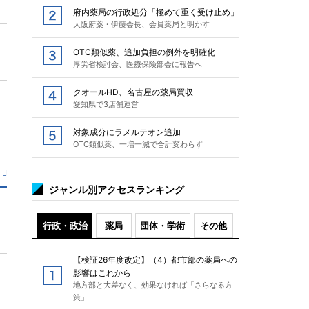
府内薬局の行政処分「極めて重く受け止め」
大阪府薬・伊藤会長、会員薬局と明かす
OTC類似薬、追加負担の例外を明確化
厚労省検討会、医療保険部会に報告へ
クオールHD、名古屋の薬局買収
愛知県で3店舗運営
対象成分にラメルテオン追加
OTC類似薬、一増一減で合計変わらず
ジャンル別アクセスランキング
行政・政治
薬局
団体・学術
その他
【検証26年度改定】（4）都市部の薬局への
影響はこれから
地方部と大差なく、効果なければ「さらなる方
策」