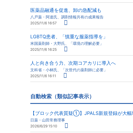
医薬品融通を促進、卸の急配減も
八戸薬・阿達氏、調剤情報共有の成果報告
2025/11/6 16:57
LGBTQ患者、「慎重な服薬指導を」
米国薬剤師・大野氏、「環境の理解必要」
2025/11/6 16:25
人と向き合う力、次期コアカリに導入へ
文科省・小林氏、「次世代の薬剤師に必要」
2025/11/6 16:11
自動検索（類似記事表示）
【ブロック代表質疑①】JPALS新規登録が大
日薬・山田常務理事
2026/6/29 15:10