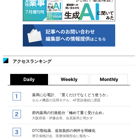
アクセスランキング
Daily
Weekly
Monthly
薬局に心電計、「置くだけでなくどう使うか」
セルメ機器の活用モデル、AF受診接続に課題
府内薬局の行政処分「極めて重く受け止め」
大阪府薬・伊藤会長、会員薬局と明かす
OTC類似薬、追加負担の例外を明確化
厚労省検討会、医療保険部会に報告へ