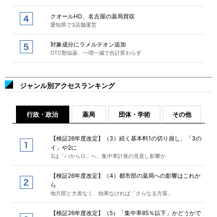
クオールHD、名古屋の薬局買収
愛知県で3店舗運営
対象成分にラメルテオン追加
OTC類似薬、一増一減で合計変わらず
ジャンル別アクセスランキング
行政・政治
薬局
団体・学術
その他
【検証26年度改定】（3）続く基本料1の切り崩し、「3の
イ」や2に
3は「ハからロ」へ、集中率計算の見直し影響か
【検証26年度改定】（4）都市部の薬局への影響はこれか
ら
地方部と大差なく、効果なければ「さらなる方策」
【検証26年度改定】（5）「集中率85％以下」かどうかで