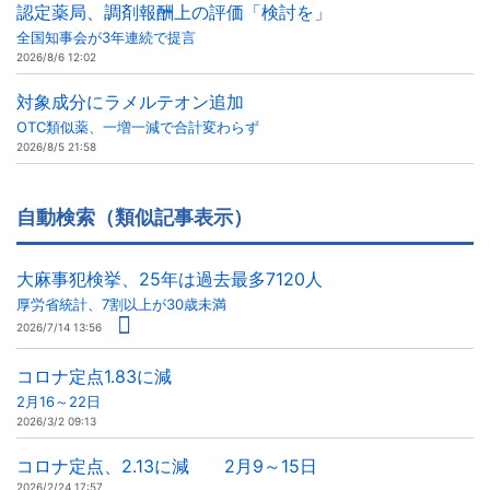
認定薬局、調剤報酬上の評価「検討を」
全国知事会が3年連続で提言
2026/8/6 12:02
対象成分にラメルテオン追加
OTC類似薬、一増一減で合計変わらず
2026/8/5 21:58
自動検索（類似記事表示）
大麻事犯検挙、25年は過去最多7120人
厚労省統計、7割以上が30歳未満
2026/7/14 13:56
コロナ定点1.83に減
2月16～22日
2026/3/2 09:13
コロナ定点、2.13に減 2月9～15日
2026/2/24 17:57