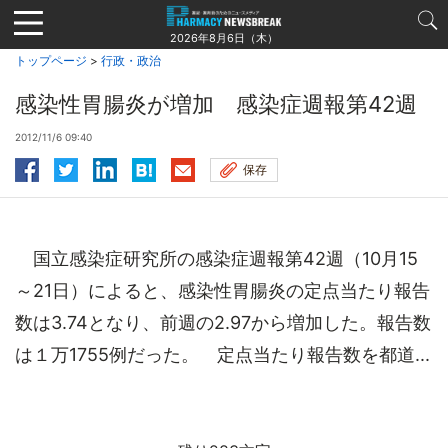
Jump
to
2026年8月6日（木）
navigation
トップページ
>
行政・政治
感染性胃腸炎が増加 感染症週報第42週
2012/11/6 09:40
保存
国立感染症研究所の感染症週報第42週（10月15
～21日）によると、感染性胃腸炎の定点当たり報告
数は3.74となり、前週の2.97から増加した。報告数
は１万1755例だった。 定点当たり報告数を都道...