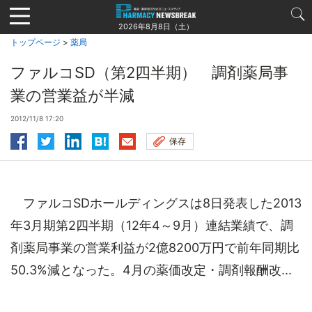
Jump
to
2026年8月8日（土）
navigation
トップページ
>
薬局
ファルコSD（第2四半期） 調剤薬局事
業の営業益が半減
2012/11/8 17:20
保存
ファルコSDホールディングスは8日発表した2013
年3月期第2四半期（12年4～9月）連結業績で、調
剤薬局事業の営業利益が2億8200万円で前年同期比
50.3%減となった。4月の薬価改定・調剤報酬改...