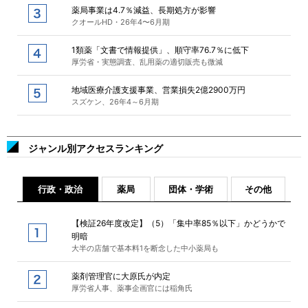
薬局事業は4.7％減益、長期処方が影響
クオールHD・26年4〜6月期
1類薬「文書で情報提供」、順守率76.7％に低下
厚労省・実態調査、乱用薬の適切販売も微減
地域医療介護支援事業、営業損失2億2900万円
スズケン、26年4～6月期
ジャンル別アクセスランキング
行政・政治
薬局
団体・学術
その他
【検証26年度改定】（5）「集中率85％以下」かどうかで
明暗
大半の店舗で基本料1を断念した中小薬局も
薬剤管理官に大原氏が内定
厚労省人事、薬事企画官には稲角氏