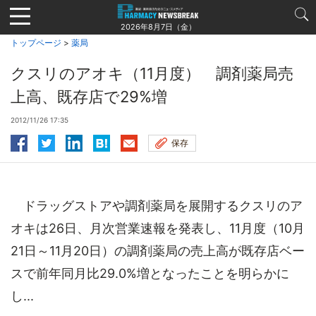
Jump
to
2026年8月7日（金）
navigation
トップページ
>
薬局
クスリのアオキ（11月度） 調剤薬局売
上高、既存店で29%増
2012/11/26 17:35
保存
ドラッグストアや調剤薬局を展開するクスリのア
オキは26日、月次営業速報を発表し、11月度（10月
21日～11月20日）の調剤薬局の売上高が既存店ベー
スで前年同月比29.0%増となったことを明らかに
し...