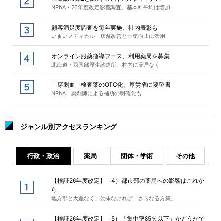
NPhA・26年度改定影響調査、基本料平均は増加
顧客満足度調査を毎年実施、社内表彰も
いまいメディカル 店舗改善と士気向上に活用
オンライン服薬指導ブース、利用薬局を募集
北海道・西興部厚生診療所、村内に薬局なく
「穿刺血」検査薬のOTC化、厚労省に要望書
NPhA、薬剤師による補助の明確化も
ジャンル別アクセスランキング
行政・政治
薬局
団体・学術
その他
【検証26年度改定】（4）都市部の薬局への影響はこれか
ら
地方部と大差なく、効果なければ「さらなる方策」
【検証26年度改定】（5）「集中率85％以下」かどうかで