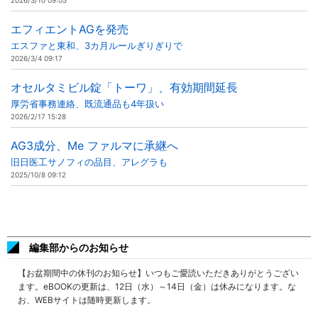
2026/3/10 09:05
エフィエントAGを発売
エスファと東和、3カ月ルールぎりぎりで
2026/3/4 09:17
オセルタミビル錠「トーワ」、有効期間延長
厚労省事務連絡、既流通品も4年扱い
2026/2/17 15:28
AG3成分、Me ファルマに承継へ
旧日医工サノフィの品目、アレグラも
2025/10/8 09:12
編集部からのお知らせ
【お盆期間中の休刊のお知らせ】いつもご愛読いただきありがとうござい
ます。eBOOKの更新は、12日（水）～14日（金）は休みになります。な
お、WEBサイトは随時更新します。