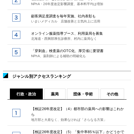
NPhA・26年度改定影響調査、基本料平均は増加
顧客満足度調査を毎年実施、社内表彰も
いまいメディカル 店舗改善と士気向上に活用
オンライン服薬指導ブース、利用薬局を募集
北海道・西興部厚生診療所、村内に薬局なく
「穿刺血」検査薬のOTC化、厚労省に要望書
NPhA、薬剤師による補助の明確化も
ジャンル別アクセスランキング
行政・政治
薬局
団体・学術
その他
【検証26年度改定】（4）都市部の薬局への影響はこれか
ら
地方部と大差なく、効果なければ「さらなる方策」
【検証26年度改定】（5）「集中率85％以下」かどうかで