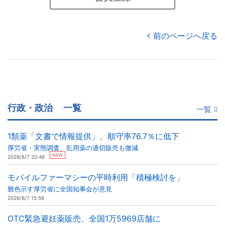
前のページへ戻る
行政・政治
一覧
一覧
1類薬「文書で情報提供」、順守率76.7％に低下
厚労省・実態調査、乱用薬の適切販売も微減
NEW
2026/8/7 20:46
モバイルファーマシーの平時利用「積極検討を」
難色示す厚労省に全国知事会が意見
2026/8/7 15:56
OTC緊急避妊薬販売、全国1万5969店舗に