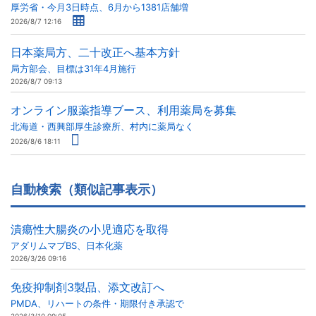
厚労省・今月3日時点、6月から1381店舗増
2026/8/7 12:16
日本薬局方、二十改正へ基本方針
局方部会、目標は31年4月施行
2026/8/7 09:13
オンライン服薬指導ブース、利用薬局を募集
北海道・西興部厚生診療所、村内に薬局なく
2026/8/6 18:11
自動検索（類似記事表示）
潰瘍性大腸炎の小児適応を取得
アダリムマブBS、日本化薬
2026/3/26 09:16
免疫抑制剤3製品、添文改訂へ
PMDA、リハートの条件・期限付き承認で