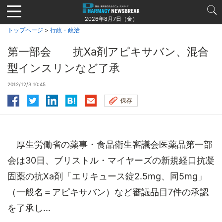
Jump
to
2026年8月7日（金）
navigation
トップページ
>
行政・政治
第一部会 抗Xa剤アピキサバン、混合
型インスリンなど了承
2012/12/3 10:45
保存
厚生労働省の薬事・食品衛生審議会医薬品第一部
会は30日、ブリストル・マイヤーズの新規経口抗凝
固薬の抗Xa剤「エリキュース錠2.5mg、同5mg」
（一般名＝アピキサバン）など審議品目7件の承認
を了承し...