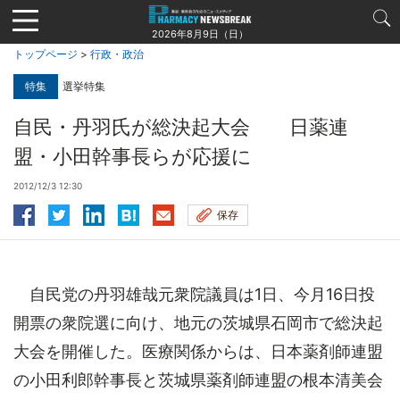
Jump
to
2026年8月9日（日）
navigation
トップページ
>
行政・政治
特集
選挙特集
自民・丹羽氏が総決起大会 日薬連
盟・小田幹事長らが応援に
2012/12/3 12:30
保存
自民党の丹羽雄哉元衆院議員は1日、今月16日投
開票の衆院選に向け、地元の茨城県石岡市で総決起
大会を開催した。医療関係からは、日本薬剤師連盟
の小田利郎幹事長と茨城県薬剤師連盟の根本清美会