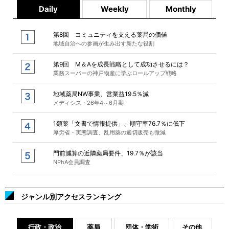
Daily
Weekly
Monthly
第8回 コミュニティを支える薬局の価値
地域自治への参画が生み出す新たな役割
第9回 M＆Aを成長戦略として成功させるには？
業務スーパーの神戸物産に学ぶロールアップ戦略
地域薬局NW事業、営業益19.5％減
メディシス・26年4～6月期
1類薬「文書で情報提供」、順守率76.7％に低下
厚労省・実態調査、乱用薬の適切販売も微減
門前減算の近隣薬局要件、19.7％が該当
NPhA会員調査
ジャンル別アクセスランキング
行政・政治
薬局
団体・学術
その他