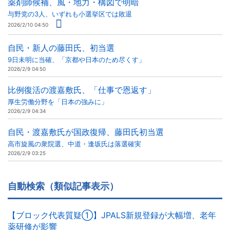
薬剤師候補、風・地力・構図で明暗
与野党の3人、いずれも小選挙区では敗退
2026/2/10 04:50
自民・新人の藤田氏、初当選
9日未明に当確、「京都や日本のため尽くす」
2026/2/9 04:50
比例復活の渡嘉敷氏、「仕事で恩返す」
厚生労働分野を「日本の強みに」
2026/2/9 04:34
自民・渡嘉敷氏が国政復帰、藤田氏初当選
高市旋風の衆院選、中道・逢坂氏は落選確実
2026/2/9 03:25
自動検索（類似記事表示）
【ブロック代表質疑①】JPALS新規登録が大幅増、老年
薬研修が影響