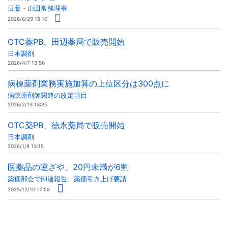
日薬・山田常務理事
2026/6/29 15:10
OTC薬PB、田辺薬局で販売開始
日本調剤
2026/4/7 13:56
病棟薬剤業務実施加算の上位区分は300点に
病院薬剤師関連の改定項目
2026/2/13 13:35
OTC薬PB、徳永薬局で販売開始
日本調剤
2026/1/8 13:15
医薬品の逆ざや、20円未満が6割
薬価部会で卸連報告、薬価引き上げ要請
2025/12/10 17:58