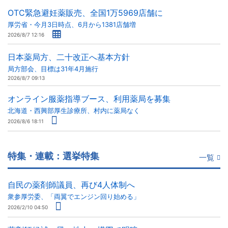
OTC緊急避妊薬販売、全国1万5969店舗に
厚労省・今月3日時点、6月から1381店舗増
2026/8/7 12:16
日本薬局方、二十改正へ基本方針
局方部会、目標は31年4月施行
2026/8/7 09:13
オンライン服薬指導ブース、利用薬局を募集
北海道・西興部厚生診療所、村内に薬局なく
2026/8/6 18:11
特集・連載：選挙特集
一覧
自民の薬剤師議員、再び4人体制へ
衆参厚労委、「両翼でエンジン回り始める」
2026/2/10 04:50