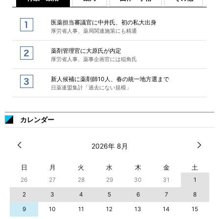
医薬担当審議官に中井氏、初の私大出身
厚労省人事、薬局関連施策にも精通
薬剤管理官に大原氏が内定
厚労省人事、薬事企画官には稲角氏
新人候補に薬剤師10人、春の統一地方選まで
日薬連盟集計「過去にない規模」
カレンダー
2026年 8月
日
月
火
水
木
金
土
26
27
28
29
30
31
1
2
3
4
5
6
7
8
9
10
11
12
13
14
15