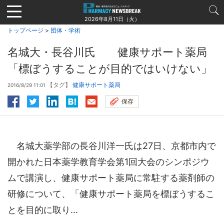
Jump
to
2026年8月11日（火）
navigation
トップページ
>
団体・学術
名城大・長谷川氏 健康サポート薬局
「標ぼうすることが目的ではいけない」
【タグ】
健康サポート薬局
2016/8/29 11:01
保存
名城大薬学部の長谷川洋一氏は27日、京都市内で
開かれた日本薬学教育学会第1回大会のシンポジウ
ムで講演し、健康サポート薬局に常駐する薬剤師の
研修について、「健康サポート薬局を標ぼうするこ
とを目的に取り...