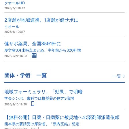
クオールHD
2026/7/1 18:42
2店舗が地域連携、1店舗が健サポに
クオール
2026/6/1 20:17
健サポ薬局、全国3591軒に
厚労省3月末時点まとめ、半年前から326軒増
2026/5/22 16:08
団体・学術
一覧
一覧
地域フォーミュラリ、「効果」で明暗
学会シンポ、歯科では推奨薬の処方3倍増
2026/8/10 19:20
【無料公開】日薬・日病薬に被災地への薬剤師派遣依頼
熊本県の要請受け厚労省、「県内完結」想定
FREE