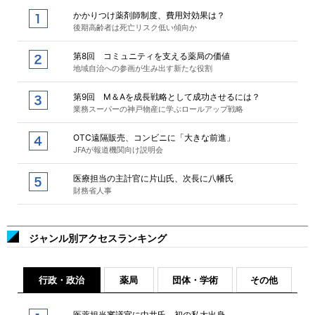
かかりつけ薬剤師制度、費用対効果は？
後期高齢者は死亡リスク低い傾向か
第8回 コミュニティを支える薬局の価値
地域自治への参画が生み出す新たな役割
第9回 M＆Aを成長戦略として成功させるには？
業務スーパーの神戸物産に学ぶロールアップ戦略
OTC遠隔販売、コンビニに「大きな前進」
JFAが報道機関向け説明会
医療担当の主計官に片山氏、次長に八幡氏
財務省人事
ジャンル別アクセスランキング
行政・政治
薬局
団体・学術
その他
医薬担当審議官に中井氏、初の私大出身