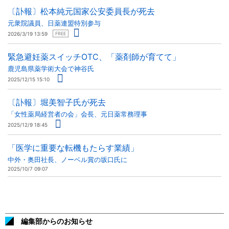
〔訃報〕松本純元国家公安委員長が死去
元衆院議員、日薬連盟特別参与
2026/3/19 13:59
FREE
緊急避妊薬スイッチOTC、「薬剤師が育てて」
鹿児島県薬学術大会で神谷氏
2025/12/15 15:10
〔訃報〕堀美智子氏が死去
「女性薬局経営者の会」会長、元日薬常務理事
2025/12/9 18:45
「医学に重要な転機もたらす業績」
中外・奥田社長、ノーベル賞の坂口氏に
2025/10/7 09:07
編集部からのお知らせ