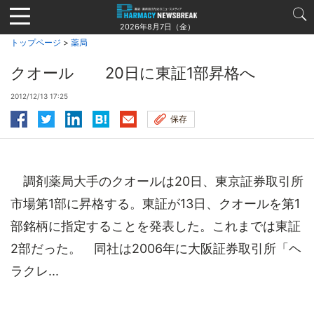
Jump
to
2026年8月7日（金）
navigation
トップページ
>
薬局
クオール 20日に東証1部昇格へ
2012/12/13 17:25
保存
調剤薬局大手のクオールは20日、東京証券取引所
市場第1部に昇格する。東証が13日、クオールを第1
部銘柄に指定することを発表した。これまでは東証
2部だった。 同社は2006年に大阪証券取引所「ヘ
ラクレ...