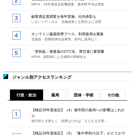
NPhA・26年度改定影響調査、基本料平均は増加
顧客満足度調査を毎年実施、社内表彰も
いまいメディカル 店舗改善と士気向上に活用
オンライン服薬指導ブース、利用薬局を募集
北海道・西興部厚生診療所、村内に薬局なく
「穿刺血」検査薬のOTC化、厚労省に要望書
NPhA、薬剤師による補助の明確化も
ジャンル別アクセスランキング
行政・政治
薬局
団体・学術
その他
【検証26年度改定】（4）都市部の薬局への影響はこれか
ら
地方部と大差なく、効果なければ「さらなる方策」
【検証26年度改定】（5）「集中率85％以下」かどうかで