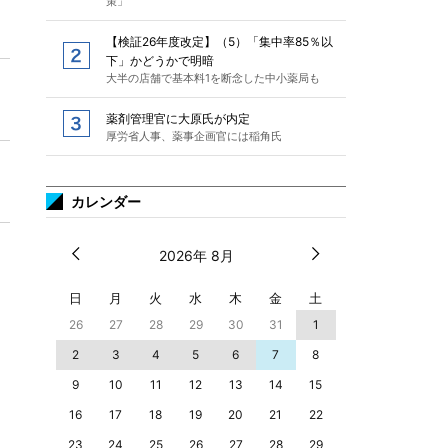
策」
【検証26年度改定】（5）「集中率85％以
下」かどうかで明暗
大半の店舗で基本料1を断念した中小薬局も
薬剤管理官に大原氏が内定
厚労省人事、薬事企画官には稲角氏
カレンダー
2026年 8月
日
月
火
水
木
金
土
26
27
28
29
30
31
1
2
3
4
5
6
7
8
9
10
11
12
13
14
15
16
17
18
19
20
21
22
23
24
25
26
27
28
29