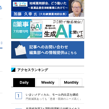
る
アクセスランキング
Daily
Weekly
Monthly
いまいメディカル、モール内出店を継続
門前減算あっても「患者・医師のニーズ高く」
在薬総加算2と調剤管理料で大幅マイナス