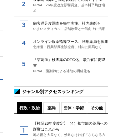
NPhA・26年度改定影響調査、基本料平均は増
加
顧客満足度調査を毎年実施、社内表彰も
いまいメディカル 店舗改善と士気向上に活用
オンライン服薬指導ブース、利用薬局を募集
北海道・西興部厚生診療所、村内に薬局なく
「穿刺血」検査薬のOTC化、厚労省に要望
書
NPhA、薬剤師による補助の明確化も
ジャンル別アクセスランキング
行政・政治
薬局
団体・学術
その他
【検証26年度改定】（4）都市部の薬局への
影響はこれから
地方部と大差なく、効果なければ「さらなる方