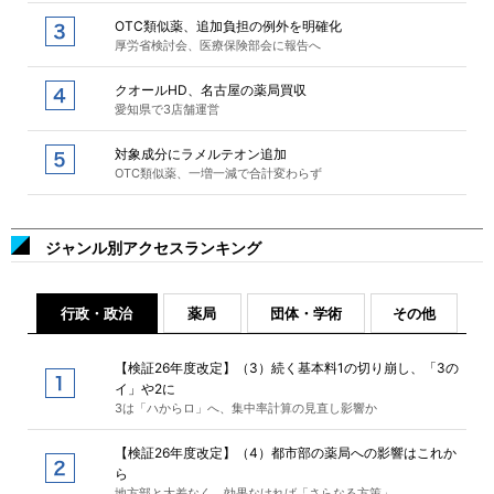
OTC類似薬、追加負担の例外を明確化
厚労省検討会、医療保険部会に報告へ
クオールHD、名古屋の薬局買収
愛知県で3店舗運営
対象成分にラメルテオン追加
OTC類似薬、一増一減で合計変わらず
ジャンル別アクセスランキング
行政・政治
薬局
団体・学術
その他
【検証26年度改定】（3）続く基本料1の切り崩し、「3の
イ」や2に
3は「ハからロ」へ、集中率計算の見直し影響か
【検証26年度改定】（4）都市部の薬局への影響はこれか
ら
地方部と大差なく、効果なければ「さらなる方策」