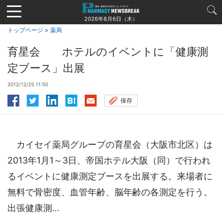
Jump
to
2026年8月6日（木）
navigation
トップページ
>
薬局
育星会 ホテルのイベントに「健康測
定ブース」出展
2012/12/25 11:50
保存
カイセイ薬局グループの育星会（大阪市北区）は
2013年1月1～3日、帝国ホテル大阪（同）で行われ
るイベントに健康測定ブースを出展する。来場者に
無料で骨密度、血管年齢、脳年齢の各測定を行う。
出張健康測...