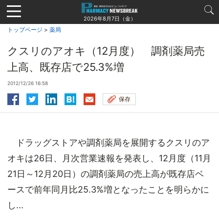
Jump
to
2026年8月7日（金）
navigation
トップページ
>
薬局
クスリのアオキ（12月度） 調剤薬局売
上高、既存店で25.3%増
2012/12/26 16:58
保存
ドラッグストアや調剤薬局を展開するクスリのア
オキは26日、月次営業速報を発表し、12月度（11月
21日～12月20日）の調剤薬局の売上高が既存店ベ
ースで前年同月比25.3%増となったことを明らかに
し...