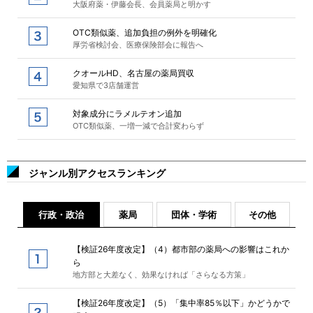
大阪府薬・伊藤会長、会員薬局と明かす
OTC類似薬、追加負担の例外を明確化
厚労省検討会、医療保険部会に報告へ
クオールHD、名古屋の薬局買収
愛知県で3店舗運営
対象成分にラメルテオン追加
OTC類似薬、一増一減で合計変わらず
ジャンル別アクセスランキング
行政・政治
薬局
団体・学術
その他
【検証26年度改定】（4）都市部の薬局への影響はこれか
ら
地方部と大差なく、効果なければ「さらなる方策」
【検証26年度改定】（5）「集中率85％以下」かどうかで