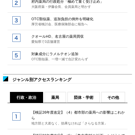
府内薬局の行政処分「極めて重く受け止め」
大阪府薬・伊藤会長、会員薬局と明かす
OTC類似薬、追加負担の例外を明確化
厚労省検討会、医療保険部会に報告へ
クオールHD、名古屋の薬局買収
愛知県で3店舗運営
対象成分にラメルテオン追加
OTC類似薬、一増一減で合計変わらず
ジャンル別アクセスランキング
行政・政治
薬局
団体・学術
その他
【検証26年度改定】（4）都市部の薬局への影響はこれか
ら
地方部と大差なく、効果なければ「さらなる方策」