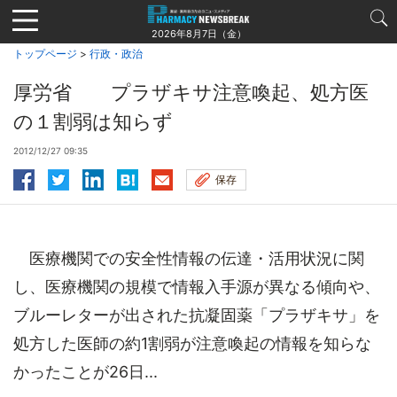
Jump
to
2026年8月7日（金）
navigation
トップページ
>
行政・政治
厚労省 プラザキサ注意喚起、処方医
の１割弱は知らず
2012/12/27 09:35
保存
医療機関での安全性情報の伝達・活用状況に関
し、医療機関の規模で情報入手源が異なる傾向や、
ブルーレターが出された抗凝固薬「プラザキサ」を
処方した医師の約1割弱が注意喚起の情報を知らな
かったことが26日...