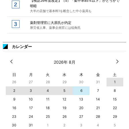
【検証26年度改定】（5）「集中率85％以下」かどうかで
明暗
大半の店舗で基本料1を断念した中小薬局も
薬剤管理官に大原氏が内定
厚労省人事、薬事企画官には稲角氏
カレンダー
2026年 8月
日
月
火
水
木
金
土
26
27
28
29
30
31
1
2
3
4
5
6
7
8
9
10
11
12
13
14
15
16
17
18
19
20
21
22
23
24
25
26
27
28
29
30
31
1
2
3
4
5