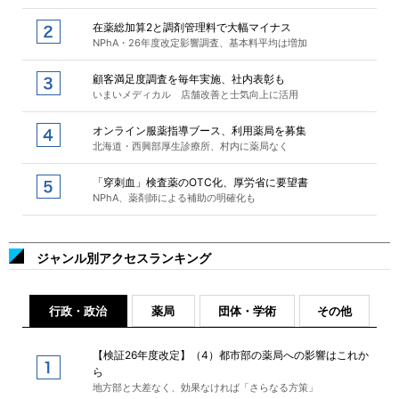
在薬総加算2と調剤管理料で大幅マイナス
NPhA・26年度改定影響調査、基本料平均は増加
顧客満足度調査を毎年実施、社内表彰も
いまいメディカル 店舗改善と士気向上に活用
オンライン服薬指導ブース、利用薬局を募集
北海道・西興部厚生診療所、村内に薬局なく
「穿刺血」検査薬のOTC化、厚労省に要望書
NPhA、薬剤師による補助の明確化も
ジャンル別アクセスランキング
行政・政治
薬局
団体・学術
その他
【検証26年度改定】（4）都市部の薬局への影響はこれか
ら
地方部と大差なく、効果なければ「さらなる方策」