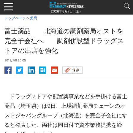
Jump
to
2026年8月7日（金）
navigation
トップページ
>
薬局
富士薬品 北海道の調剤薬局オストを
完全子会社へ 調剤併設型ドラッグス
トアの出店を強化
2013/1/9 20:05
保存
ドラッグストアや配置薬事業などを手掛ける富士
薬品（埼玉県）は9日、上場調剤薬局チェーンのオ
ストジャパングループ（北海道）を完全子会社にす
ると発表した。両社は同日付で資本業務提携を締