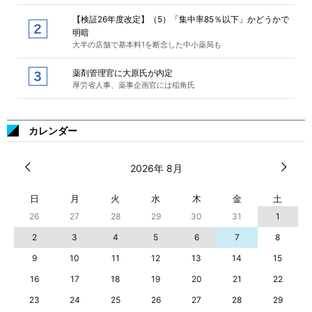
【検証26年度改定】（5）「集中率85％以下」かどうかで
明暗
大半の店舗で基本料1を断念した中小薬局も
薬剤管理官に大原氏が内定
厚労省人事、薬事企画官には稲角氏
カレンダー
2026年 8月
日
月
火
水
木
金
土
26
27
28
29
30
31
1
2
3
4
5
6
7
8
9
10
11
12
13
14
15
16
17
18
19
20
21
22
23
24
25
26
27
28
29