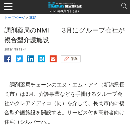
Jump
to
2026年8月7日（金）
navigation
トップページ
>
薬局
調剤薬局のNMI 3月にグループ会社が
複合型介護施設
2013/1/15 13:44
保存
調剤薬局チェーンのエヌ・エム・アイ（新潟県長
岡市）は3月、介護事業などを手掛けるグループ会
社のクレアメディコ（同）を介して、長岡市内に複
合型介護施設を開設する。サービス付き高齢者向け
住宅（シルバーハ...