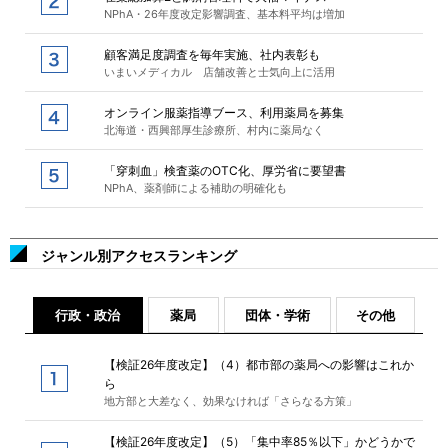
NPhA・26年度改定影響調査、基本料平均は増加
顧客満足度調査を毎年実施、社内表彰も
いまいメディカル 店舗改善と士気向上に活用
オンライン服薬指導ブース、利用薬局を募集
北海道・西興部厚生診療所、村内に薬局なく
「穿刺血」検査薬のOTC化、厚労省に要望書
NPhA、薬剤師による補助の明確化も
ジャンル別アクセスランキング
行政・政治
薬局
団体・学術
その他
【検証26年度改定】（4）都市部の薬局への影響はこれか
ら
地方部と大差なく、効果なければ「さらなる方策」
【検証26年度改定】（5）「集中率85％以下」かどうかで