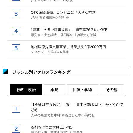
クオールHD・26年4〜6月期
OTC遠隔販売、コンビニに「大きな前進」
JFAが報道機関向け説明会
1類薬「文書で情報提供」、順守率76.7％に低下
厚労省・実態調査、乱用薬の適切販売も微減
地域医療介護支援事業、営業損失2億2900万円
スズケン、26年4～6月期
ジャンル別アクセスランキング
行政・政治
薬局
団体・学術
その他
【検証26年度改定】（5）「集中率85％以下」かどうかで
明暗
大半の店舗で基本料1を断念した中小薬局も
薬剤管理官に大原氏が内定
厚労省人事、薬事企画官には稲角氏