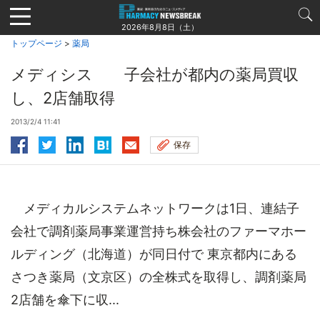
Jump
to
2026年8月8日（土）
navigation
トップページ
>
薬局
メディシス 子会社が都内の薬局買収
し、2店舗取得
2013/2/4 11:41
保存
メディカルシステムネットワークは1日、連結子
会社で調剤薬局事業運営持ち株会社のファーマホー
ルディング（北海道）が同日付で 東京都内にある
さつき薬局（文京区）の全株式を取得し、調剤薬局
2店舗を傘下に収...