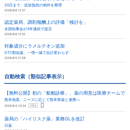
20日まで、追加負担の例外を整理
2026/8/6 12:57
認定薬局、調剤報酬上の評価「検討を」
全国知事会が3年連続で提言
2026/8/6 12:02
対象成分にラメルテオン追加
OTC類似薬、一増一減で合計変わらず
2026/8/5 21:58
自動検索（類似記事表示）
【無料公開】初の「船舶診療」、薬の用意は医療チームで
熊本地震、ニーズに応じて熊本県薬と連携へ
2026/8/4 23:04
FREE
薬局の「ハイリスク薬」業務GLを改訂
日薬