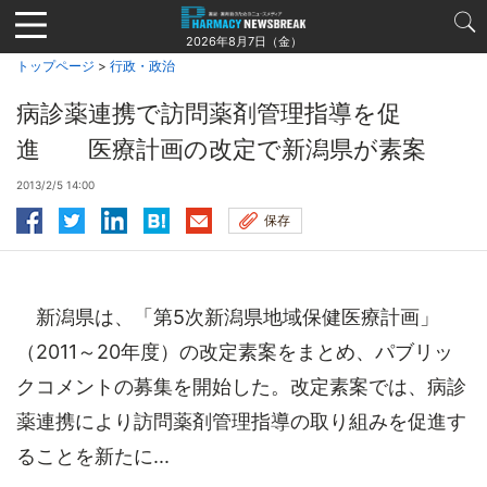
Jump
to
2026年8月7日（金）
navigation
トップページ
>
行政・政治
病診薬連携で訪問薬剤管理指導を促
進 医療計画の改定で新潟県が素案
2013/2/5 14:00
保存
新潟県は、「第5次新潟県地域保健医療計画」
（2011～20年度）の改定素案をまとめ、パブリッ
クコメントの募集を開始した。改定素案では、病診
薬連携により訪問薬剤管理指導の取り組みを促進す
ることを新たに...