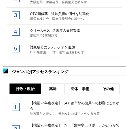
大阪府薬・伊藤会長、会員薬局と明かす
OTC類似薬、追加負担の例外を明確化
厚労省検討会、医療保険部会に報告へ
クオールHD、名古屋の薬局買収
愛知県で3店舗運営
対象成分にラメルテオン追加
OTC類似薬、一増一減で合計変わらず
ジャンル別アクセスランキング
行政・政治
薬局
団体・学術
その他
【検証26年度改定】（4）都市部の薬局への影響はこれか
ら
地方部と大差なく、効果なければ「さらなる方策」
【検証26年度改定】（5）「集中率85％以下」かどうかで