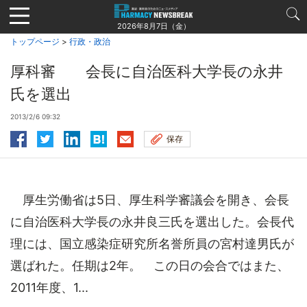
Jump
to
2026年8月7日（金）
navigation
トップページ
>
行政・政治
厚科審 会長に自治医科大学長の永井
氏を選出
2013/2/6 09:32
保存
厚生労働省は5日、厚生科学審議会を開き、会長
に自治医科大学長の永井良三氏を選出した。会長代
理には、国立感染症研究所名誉所員の宮村達男氏が
選ばれた。任期は2年。 この日の会合ではまた、
2011年度、1...