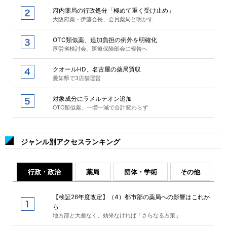
府内薬局の行政処分「極めて重く受け止め」
大阪府薬・伊藤会長、会員薬局と明かす
OTC類似薬、追加負担の例外を明確化
厚労省検討会、医療保険部会に報告へ
クオールHD、名古屋の薬局買収
愛知県で3店舗運営
対象成分にラメルテオン追加
OTC類似薬、一増一減で合計変わらず
ジャンル別アクセスランキング
行政・政治
薬局
団体・学術
その他
【検証26年度改定】（4）都市部の薬局への影響はこれか
ら
地方部と大差なく、効果なければ「さらなる方策」