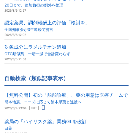
20日まで、追加負担の例外を整理
2026/8/6 12:57
認定薬局、調剤報酬上の評価「検討を」
全国知事会が3年連続で提言
2026/8/6 12:02
対象成分にラメルテオン追加
OTC類似薬、一増一減で合計変わらず
2026/8/5 21:58
自動検索（類似記事表示）
【無料公開】初の「船舶診療」、薬の用意は医療チームで
熊本地震、ニーズに応じて熊本県薬と連携へ
2026/8/4 23:04
FREE
薬局の「ハイリスク薬」業務GLを改訂
日薬