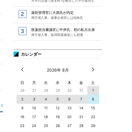
大半の店舗で基本料1を断念した中小薬局も
薬剤管理官に大原氏が内定
厚労省人事、薬事企画官には稲角氏
医薬担当審議官に中井氏、初の私大出身
厚労省人事、薬局関連施策にも精通
カレンダー
2026年 8月
日
月
火
水
木
金
土
26
27
28
29
30
31
1
2
3
4
5
6
7
8
9
10
11
12
13
14
15
16
17
18
19
20
21
22
23
24
25
26
27
28
29