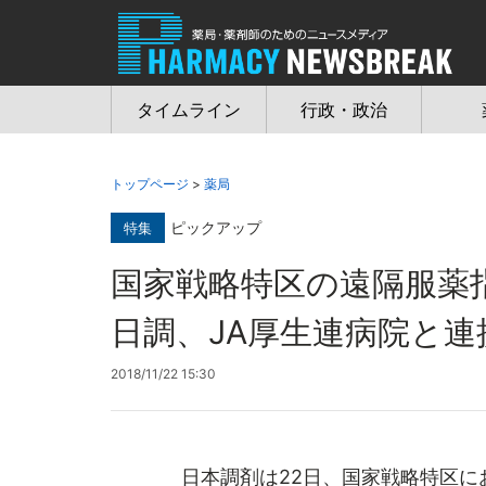
Jump
to
navigation
タイムライン
行政・政治
トップページ
>
薬局
ピックアップ
特集
国家戦略特区の遠隔服
日調、JA厚生連病院と連
2018/11/22 15:30
日本調剤は22日、国家戦略特区に