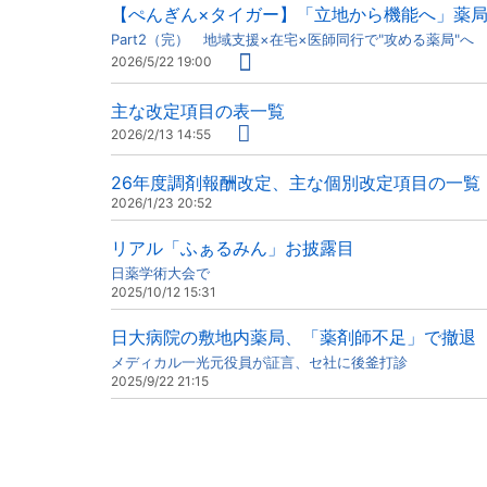
【ぺんぎん×タイガー】「立地から機能へ」薬
Part2（完） 地域支援×在宅×医師同行で"攻める薬局"へ
2026/5/22 19:00
主な改定項目の表一覧
2026/2/13 14:55
26年度調剤報酬改定、主な個別改定項目の一覧
2026/1/23 20:52
リアル「ふぁるみん」お披露目
日薬学術大会で
2025/10/12 15:31
日大病院の敷地内薬局、「薬剤師不足」で撤退
メディカル一光元役員が証言、セ社に後釜打診
2025/9/22 21:15