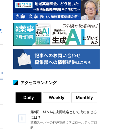
る
アクセスランキング
Daily
Weekly
Monthly
第9回 M＆Aを成長戦略として成功させる
には？
業務スーパーの神戸物産に学ぶロールアップ戦
略