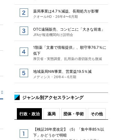
薬局事業は4.7％減益、長期処方が影響
クオールHD・26年4〜6月期
OTC遠隔販売、コンビニに「大きな前進」
JFAが報道機関向け説明会
1類薬「文書で情報提供」、順守率76.7％に
低下
厚労省・実態調査、乱用薬の適切販売も微減
地域薬局NW事業、営業益19.5％減
メディシス・26年4～6月期
ジャンル別アクセスランキング
行政・政治
薬局
団体・学術
その他
【検証26年度改定】（5）「集中率85％以
下」かどうかで明暗