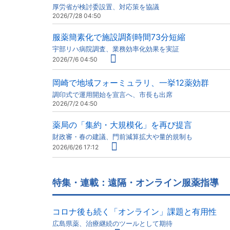
厚労省が検討委設置、対応策を協議
2026/7/28 04:50
服薬簡素化で施設調剤時間73分短縮
宇部リハ病院調査、業務効率化効果を実証
2026/7/6 04:50
岡崎で地域フォーミュラリ、一挙12薬効群
調印式で運用開始を宣言へ、市長も出席
2026/7/2 04:50
薬局の「集約・大規模化」を再び提言
財政審・春の建議、門前減算拡大や量的規制も
2026/6/26 17:12
特集・連載：遠隔・オンライン服薬指導
コロナ後も続く「オンライン」課題と有用性
広島県薬、治療継続のツールとして期待