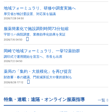
地域フォーミュラリ、研修や調査実施へ
厚労省が検討委設置、対応策を協議
2026/7/28 04:50
服薬簡素化で施設調剤時間73分短縮
宇部リハ病院調査、業務効率化効果を実証
2026/7/6 04:50
岡崎で地域フォーミュラリ、一挙12薬効群
調印式で運用開始を宣言へ、市長も出席
2026/7/2 04:50
薬局の「集約・大規模化」を再び提言
財政審・春の建議、門前減算拡大や量的規制も
2026/6/26 17:12
特集・連載：遠隔・オンライン服薬指導
一覧