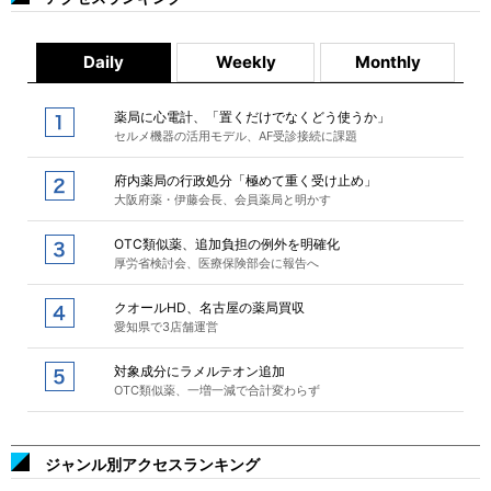
Daily
Weekly
Monthly
薬局に心電計、「置くだけでなくどう使うか」
セルメ機器の活用モデル、AF受診接続に課題
府内薬局の行政処分「極めて重く受け止め」
大阪府薬・伊藤会長、会員薬局と明かす
OTC類似薬、追加負担の例外を明確化
厚労省検討会、医療保険部会に報告へ
クオールHD、名古屋の薬局買収
愛知県で3店舗運営
対象成分にラメルテオン追加
OTC類似薬、一増一減で合計変わらず
ジャンル別アクセスランキング