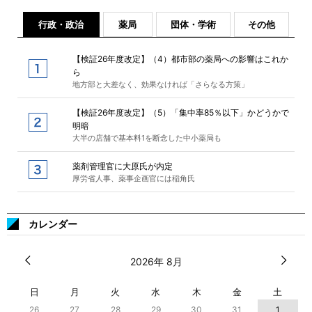
行政・政治
薬局
団体・学術
その他
【検証26年度改定】（4）都市部の薬局への影響はこれか
ら
地方部と大差なく、効果なければ「さらなる方策」
【検証26年度改定】（5）「集中率85％以下」かどうかで
明暗
大半の店舗で基本料1を断念した中小薬局も
薬剤管理官に大原氏が内定
厚労省人事、薬事企画官には稲角氏
カレンダー
2026年 8月
日
月
火
水
木
金
土
26
27
28
29
30
31
1