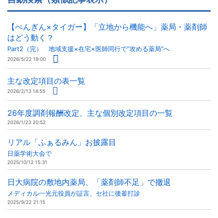
【ぺんぎん×タイガー】「立地から機能へ」薬局・薬剤師
はどう動く？
Part2（完） 地域支援×在宅×医師同行で"攻める薬局"へ
2026/5/22 19:00
主な改定項目の表一覧
2026/2/13 14:55
26年度調剤報酬改定、主な個別改定項目の一覧
2026/1/23 20:52
リアル「ふぁるみん」お披露目
日薬学術大会で
2025/10/12 15:31
日大病院の敷地内薬局、「薬剤師不足」で撤退
メディカル一光元役員が証言、セ社に後釜打診
2025/9/22 21:15