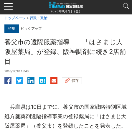
Jump
to
2026年8月7日（金）
navigation
トップページ
>
行政・政治
特集
ピックアップ
養父市の遠隔服薬指導 「はさまじ大
阪屋薬局」が登録、阪神調剤に続き2店舗
目
2018/12/10 15:48
保存
兵庫県は10日までに、養父市の国家戦略特別区域
処方箋薬剤遠隔指導事業の登録薬局に「はさまじ大
阪屋薬局」（養父市）を登録したことを発表した。