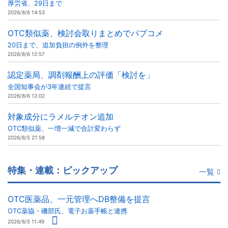
厚労省、29日まで
2026/8/6 14:53
OTC類似薬、検討会取りまとめでパブコメ
20日まで、追加負担の例外を整理
2026/8/6 12:57
認定薬局、調剤報酬上の評価「検討を」
全国知事会が3年連続で提言
2026/8/6 12:02
対象成分にラメルテオン追加
OTC類似薬、一増一減で合計変わらず
2026/8/5 21:58
特集・連載：ピックアップ
一覧
OTC医薬品、一元管理へDB整備を提言
OTC薬協・磯部氏、電子お薬手帳と連携
2026/8/5 11:49