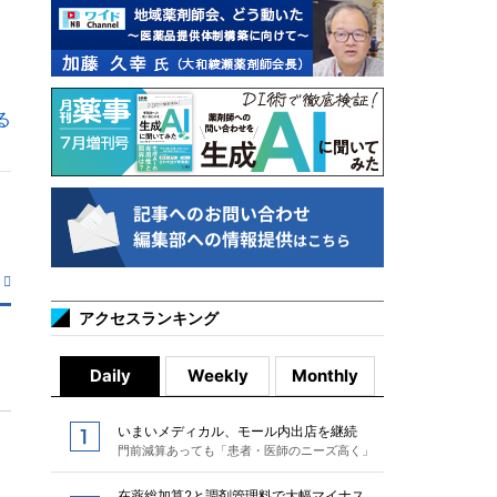
る
アクセスランキング
Daily
Weekly
Monthly
いまいメディカル、モール内出店を継続
門前減算あっても「患者・医師のニーズ高く」
在薬総加算2と調剤管理料で大幅マイナス