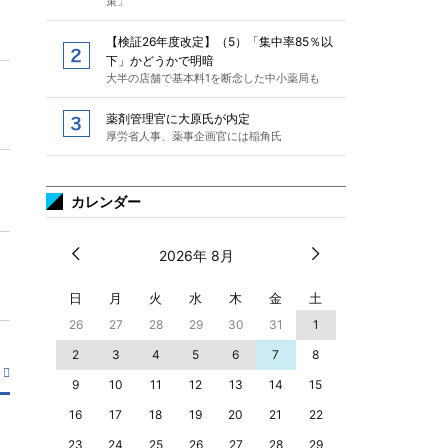
策」
【検証26年度改定】（5）「集中率85％以
下」かどうかで明暗
大半の店舗で基本料1を断念した中小薬局も
薬剤管理官に大原氏が内定
厚労省人事、薬事企画官には稲角氏
カレンダー
2026年 8月
日
月
火
水
木
金
土
26
27
28
29
30
31
1
2
3
4
5
6
7
8
9
10
11
12
13
14
15
16
17
18
19
20
21
22
23
24
25
26
27
28
29