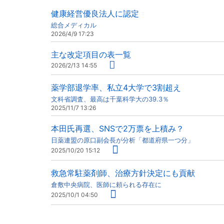
健康経営優良法人に認定
総合メディカル
2026/4/9 17:23
主な改定項目の表一覧
2026/2/13 14:55
薬学部退学率、私立4大学で3割超え
文科省調査、最高は千葉科学大の39.3％
2025/11/7 13:26
本田氏再選、SNSで2万票を上積み？
日薬連盟の原口副会長が分析「都道府県一つ分」
2025/10/20 15:12
救急常駐薬剤師、治療方針決定にも貢献
倉敷中央病院、医師に頼られる存在に
2025/10/1 04:50