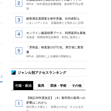
NPhA・26年度改定影響調査、基本料平均は増
加
顧客満足度調査を毎年実施、社内表彰も
いまいメディカル 店舗改善と士気向上に活用
オンライン服薬指導ブース、利用薬局を募集
北海道・西興部厚生診療所、村内に薬局なく
「穿刺血」検査薬のOTC化、厚労省に要望
書
NPhA、薬剤師による補助の明確化も
ジャンル別アクセスランキング
行政・政治
薬局
団体・学術
その他
【検証26年度改定】（4）都市部の薬局への
影響はこれから
地方部と大差なく、効果なければ「さらなる方