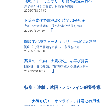
地域フォーミュラリ、研修や調査実施へ
厚労省が検討委設置、対応策を協議
2026/7/28 04:50
服薬簡素化で施設調剤時間73分短縮
宇部リハ病院調査、業務効率化効果を実証
2026/7/6 04:50
岡崎で地域フォーミュラリ、一挙12薬効群
調印式で運用開始を宣言へ、市長も出席
2026/7/2 04:50
薬局の「集約・大規模化」を再び提言
財政審・春の建議、門前減算拡大や量的規制も
2026/6/26 17:12
特集・連載：遠隔・オンライン服薬指導
コロナ後も続く「オンライン」課題と有用性