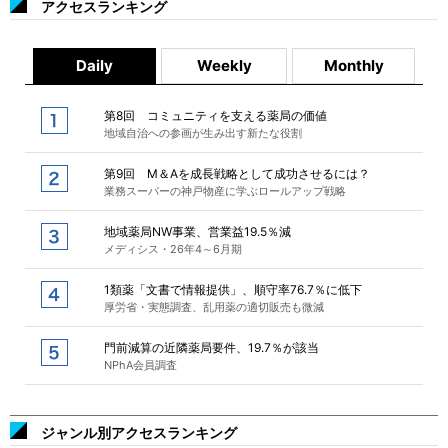
アクセスランキング
Daily
Weekly
Monthly
第8回 コミュニティを支える薬局の価値
地域自治への参画が生み出す新たな役割
第9回 M＆Aを成長戦略として成功させるには？
業務スーパーの神戸物産に学ぶロールアップ戦略
地域薬局NW事業、営業益19.5％減
メディシス・26年4～6月期
1類薬「文書で情報提供」、順守率76.7％に低下
厚労省・実態調査、乱用薬の適切販売も微減
門前減算の近隣薬局要件、19.7％が該当
NPhA会員調査
ジャンル別アクセスランキング