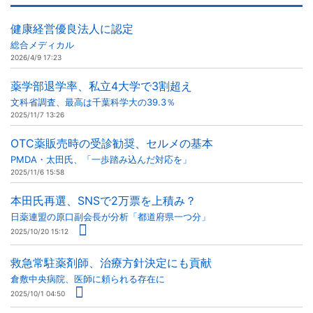
健康経営優良法人に認定
総合メディカル
2026/4/9 17:23
薬学部退学率、私立4大学で3割超え
文科省調査、最高は千葉科学大の39.3％
2025/11/7 13:26
OTC薬販売時の受診勧奨、セルメの基本
PMDA・太田氏、「一歩踏み込んだ対応を」
2025/11/6 15:58
本田氏再選、SNSで2万票を上積み？
日薬連盟の原口副会長が分析「都道府県一つ分」
2025/10/20 15:12
救急常駐薬剤師、治療方針決定にも貢献
倉敷中央病院、医師に頼られる存在に
2025/10/1 04:50