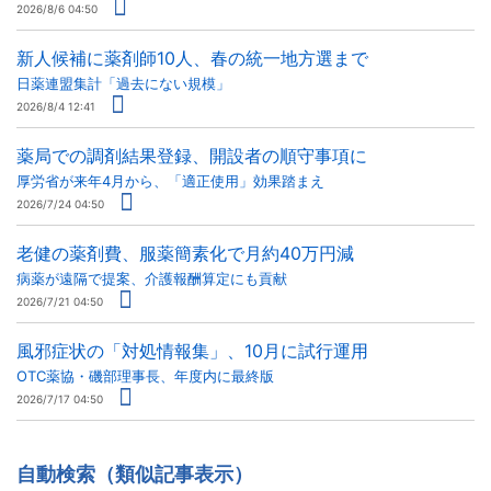
2026/8/6 04:50
新人候補に薬剤師10人、春の統一地方選まで
日薬連盟集計「過去にない規模」
2026/8/4 12:41
薬局での調剤結果登録、開設者の順守事項に
厚労省が来年4月から、「適正使用」効果踏まえ
2026/7/24 04:50
老健の薬剤費、服薬簡素化で月約40万円減
病薬が遠隔で提案、介護報酬算定にも貢献
2026/7/21 04:50
風邪症状の「対処情報集」、10月に試行運用
OTC薬協・磯部理事長、年度内に最終版
2026/7/17 04:50
自動検索（類似記事表示）