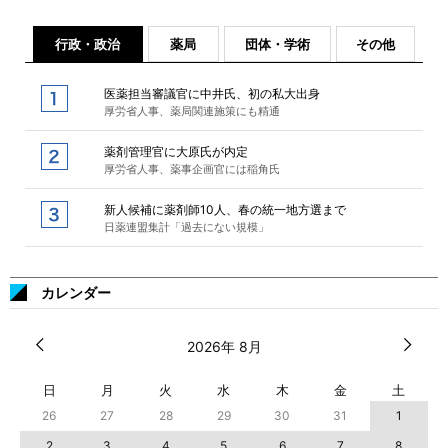
行政・政治
薬局
団体・学術
その他
医薬担当審議官に中井氏、初の私大出身
厚労省人事、薬局関連施策にも精通
薬剤管理官に大原氏が内定
厚労省人事、薬事企画官には稲角氏
新人候補に薬剤師10人、春の統一地方選まで
日薬連盟集計「過去にない規模」
カレンダー
2026年 8月
日
月
火
水
木
金
土
26
27
28
29
30
31
1
2
3
4
5
6
7
8