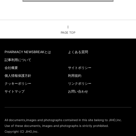
PAGE TOP
PHARMACY NEWSBREAKとは
よくある質問
記事利用について
会社概要
サイトポリシー
個人情報保護方針
利用規約
クッキーポリシー
リンクポリシー
サイトマップ
お問い合わせ
All documents,images and photographs contained in this site belong to JIHO,Inc.
Use of these documents, images and photographs is strictly prohibited.
Copyright (C) JIHO,Inc.