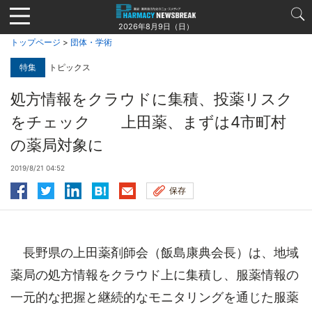
Jump
to
2026年8月9日（日）
navigation
トップページ
>
団体・学術
特集
トピックス
処方情報をクラウドに集積、投薬リスク
をチェック 上田薬、まずは4市町村
の薬局対象に
2019/8/21 04:52
保存
長野県の上田薬剤師会（飯島康典会長）は、地域
薬局の処方情報をクラウド上に集積し、服薬情報の
一元的な把握と継続的なモニタリングを通じた服薬