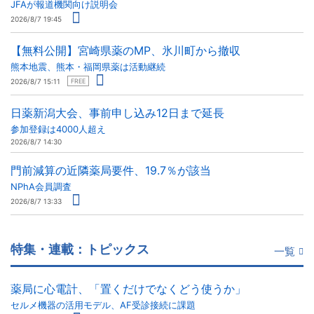
JFAが報道機関向け説明会
2026/8/7 19:45
【無料公開】宮崎県薬のMP、氷川町から撤収
熊本地震、熊本・福岡県薬は活動継続
2026/8/7 15:11
FREE
日薬新潟大会、事前申し込み12日まで延長
参加登録は4000人超え
2026/8/7 14:30
門前減算の近隣薬局要件、19.7％が該当
NPhA会員調査
2026/8/7 13:33
特集・連載：トピックス
一覧
薬局に心電計、「置くだけでなくどう使うか」
セルメ機器の活用モデル、AF受診接続に課題