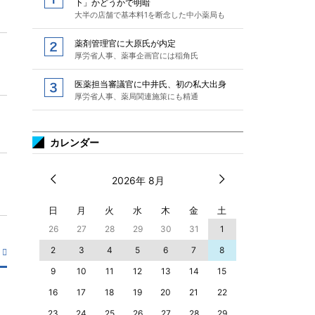
下」かどうかで明暗
大半の店舗で基本料1を断念した中小薬局も
薬剤管理官に大原氏が内定
厚労省人事、薬事企画官には稲角氏
医薬担当審議官に中井氏、初の私大出身
厚労省人事、薬局関連施策にも精通
カレンダー
2026年 8月
日
月
火
水
木
金
土
26
27
28
29
30
31
1
2
3
4
5
6
7
8
9
10
11
12
13
14
15
16
17
18
19
20
21
22
23
24
25
26
27
28
29