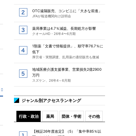
OTC遠隔販売、コンビニに「大きな前進」
JFAが報道機関向け説明会
薬局事業は4.7％減益、長期処方が影響
クオールHD・26年4〜6月期
1類薬「文書で情報提供」、順守率76.7％に
低下
厚労省・実態調査、乱用薬の適切販売も微減
地域医療介護支援事業、営業損失2億2900
万円
スズケン、26年4～6月期
ジャンル別アクセスランキング
行政・政治
薬局
団体・学術
その他
【検証26年度改定】（5）「集中率85％以