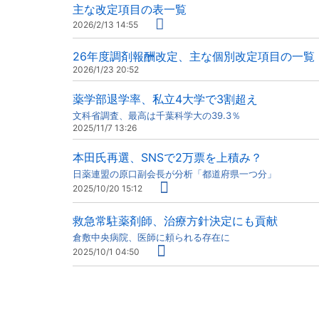
主な改定項目の表一覧
2026/2/13 14:55
26年度調剤報酬改定、主な個別改定項目の一覧
2026/1/23 20:52
薬学部退学率、私立4大学で3割超え
文科省調査、最高は千葉科学大の39.3％
2025/11/7 13:26
本田氏再選、SNSで2万票を上積み？
日薬連盟の原口副会長が分析「都道府県一つ分」
2025/10/20 15:12
救急常駐薬剤師、治療方針決定にも貢献
倉敷中央病院、医師に頼られる存在に
2025/10/1 04:50