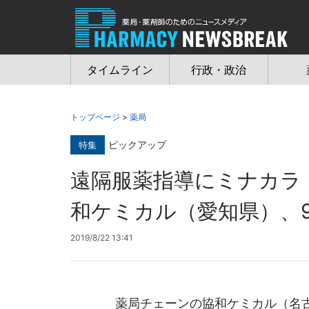
Jump
to
navigation
タイムライン
行政・政治
トップページ
>
薬局
ピックアップ
特集
遠隔服薬指導にミナカ
和ケミカル（愛知県）、
2019/8/22 13:41
薬局チェーンの協和ケミカル（名古