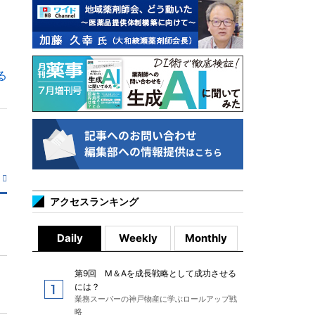
る
アクセスランキング
Daily
Weekly
Monthly
第9回 M＆Aを成長戦略として成功させる
には？
業務スーパーの神戸物産に学ぶロールアップ戦
略