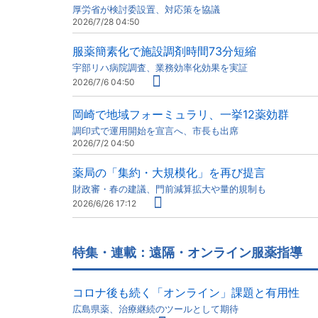
厚労省が検討委設置、対応策を協議
2026/7/28 04:50
服薬簡素化で施設調剤時間73分短縮
宇部リハ病院調査、業務効率化効果を実証
2026/7/6 04:50
岡崎で地域フォーミュラリ、一挙12薬効群
調印式で運用開始を宣言へ、市長も出席
2026/7/2 04:50
薬局の「集約・大規模化」を再び提言
財政審・春の建議、門前減算拡大や量的規制も
2026/6/26 17:12
特集・連載：遠隔・オンライン服薬指導
コロナ後も続く「オンライン」課題と有用性
広島県薬、治療継続のツールとして期待