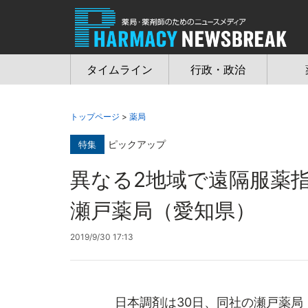
Jump
to
navigation
タイムライン
行政・政治
トップページ
>
薬局
ピックアップ
特集
異なる2地域で遠隔服薬
瀬戸薬局（愛知県）
2019/9/30 17:13
日本調剤は30日、同社の瀬戸薬局