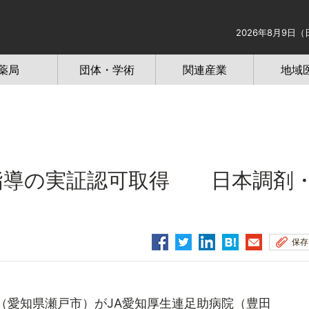
2026年8月9日（
薬局
団体・学術
関連産業
地域
指導の実証認可取得 日本調剤
保存
（愛知県瀬戸市）がJA愛知厚生連足助病院（豊田