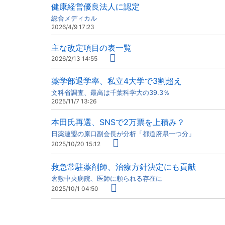
健康経営優良法人に認定
総合メディカル
2026/4/9 17:23
主な改定項目の表一覧
2026/2/13 14:55
薬学部退学率、私立4大学で3割超え
文科省調査、最高は千葉科学大の39.3％
2025/11/7 13:26
本田氏再選、SNSで2万票を上積み？
日薬連盟の原口副会長が分析「都道府県一つ分」
2025/10/20 15:12
救急常駐薬剤師、治療方針決定にも貢献
倉敷中央病院、医師に頼られる存在に
2025/10/1 04:50