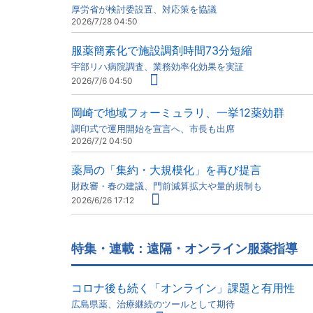
厚労省が検討委設置、対応策を協議
2026/7/28 04:50
服薬簡素化で施設調剤時間73分短縮
宇部リハ病院調査、業務効率化効果を実証
2026/7/6 04:50
岡崎で地域フォーミュラリ、一挙12薬効群
調印式で運用開始を宣言へ、市長も出席
2026/7/2 04:50
薬局の「集約・大規模化」を再び提言
財政審・春の建議、門前減算拡大や量的規制も
2026/6/26 17:12
特集・連載：遠隔・オンライン服薬指導
コロナ後も続く「オンライン」課題と有用性
広島県薬、治療継続のツールとして期待