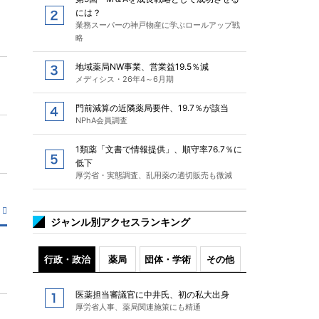
には？
業務スーパーの神戸物産に学ぶロールアップ戦
略
地域薬局NW事業、営業益19.5％減
メディシス・26年4～6月期
門前減算の近隣薬局要件、19.7％が該当
NPhA会員調査
1類薬「文書で情報提供」、順守率76.7％に
低下
厚労省・実態調査、乱用薬の適切販売も微減
ジャンル別アクセスランキング
行政・政治
薬局
団体・学術
その他
医薬担当審議官に中井氏、初の私大出身
厚労省人事、薬局関連施策にも精通