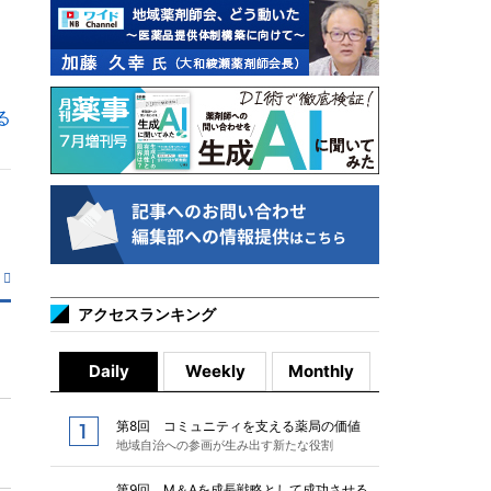
る
アクセスランキング
Daily
Weekly
Monthly
第8回 コミュニティを支える薬局の価値
地域自治への参画が生み出す新たな役割
第9回 M＆Aを成長戦略として成功させる