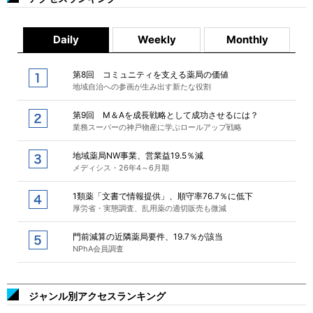
Daily
Weekly
Monthly
第8回 コミュニティを支える薬局の価値
地域自治への参画が生み出す新たな役割
第9回 M＆Aを成長戦略として成功させるには？
業務スーパーの神戸物産に学ぶロールアップ戦略
地域薬局NW事業、営業益19.5％減
メディシス・26年4～6月期
1類薬「文書で情報提供」、順守率76.7％に低下
厚労省・実態調査、乱用薬の適切販売も微減
門前減算の近隣薬局要件、19.7％が該当
NPhA会員調査
ジャンル別アクセスランキング