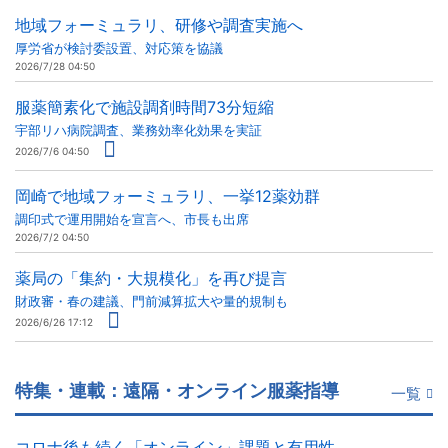
地域フォーミュラリ、研修や調査実施へ
厚労省が検討委設置、対応策を協議
2026/7/28 04:50
服薬簡素化で施設調剤時間73分短縮
宇部リハ病院調査、業務効率化効果を実証
2026/7/6 04:50
岡崎で地域フォーミュラリ、一挙12薬効群
調印式で運用開始を宣言へ、市長も出席
2026/7/2 04:50
薬局の「集約・大規模化」を再び提言
財政審・春の建議、門前減算拡大や量的規制も
2026/6/26 17:12
特集・連載：遠隔・オンライン服薬指導
一覧
コロナ後も続く「オンライン」課題と有用性