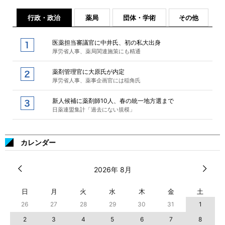
行政・政治
薬局
団体・学術
その他
医薬担当審議官に中井氏、初の私大出身
厚労省人事、薬局関連施策にも精通
薬剤管理官に大原氏が内定
厚労省人事、薬事企画官には稲角氏
新人候補に薬剤師10人、春の統一地方選まで
日薬連盟集計「過去にない規模」
カレンダー
2026年 8月
日
月
火
水
木
金
土
26
27
28
29
30
31
1
2
3
4
5
6
7
8