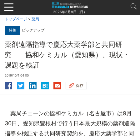
Jump
to
2026年8月9日（日）
navigation
トップページ
>
薬局
特集
ピックアップ
薬剤遠隔指導で慶応大薬学部と共同研
究 協和ケミカル（愛知県）、現状・
課題を検証
2019/10/1 04:00
保存
薬局チェーンの協和ケミカル（名古屋市）は9月
30日、愛知県豊根村で行う日本最大規模の薬剤遠隔
指導を検証する共同研究契約を、慶応大薬学部と同