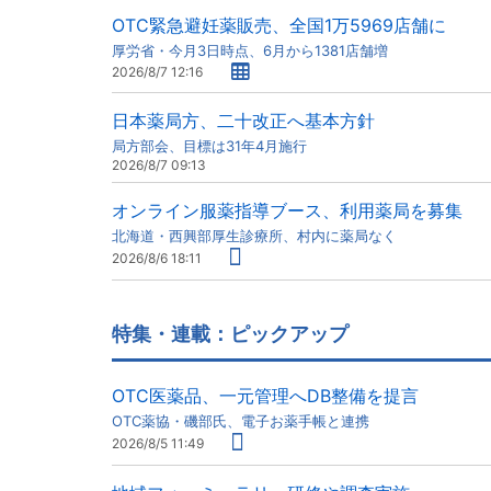
OTC緊急避妊薬販売、全国1万5969店舗に
厚労省・今月3日時点、6月から1381店舗増
2026/8/7 12:16
日本薬局方、二十改正へ基本方針
局方部会、目標は31年4月施行
2026/8/7 09:13
オンライン服薬指導ブース、利用薬局を募集
北海道・西興部厚生診療所、村内に薬局なく
2026/8/6 18:11
特集・連載：ピックアップ
OTC医薬品、一元管理へDB整備を提言
OTC薬協・磯部氏、電子お薬手帳と連携
2026/8/5 11:49