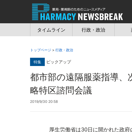
Jump
to
navigation
タイムライン
行政・政治
トップページ
>
行政・政治
ピックアップ
特集
都市部の遠隔服薬指導、
略特区諮問会議
2019/9/30 20:58
厚生労働省は30日に開かれた政府