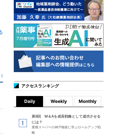
る
アクセスランキング
Daily
Weekly
Monthly
第9回 M＆Aを成長戦略として成功させる
には？
業務スーパーの神戸物産に学ぶロールアップ戦
略