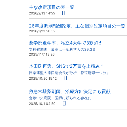
主な改定項目の表一覧
2026/2/13 14:55
26年度調剤報酬改定、主な個別改定項目の一覧
2026/1/23 20:52
薬学部退学率、私立4大学で3割超え
文科省調査、最高は千葉科学大の39.3％
2025/11/7 13:26
本田氏再選、SNSで2万票を上積み？
日薬連盟の原口副会長が分析「都道府県一つ分」
2025/10/20 15:12
救急常駐薬剤師、治療方針決定にも貢献
倉敷中央病院、医師に頼られる存在に
2025/10/1 04:50