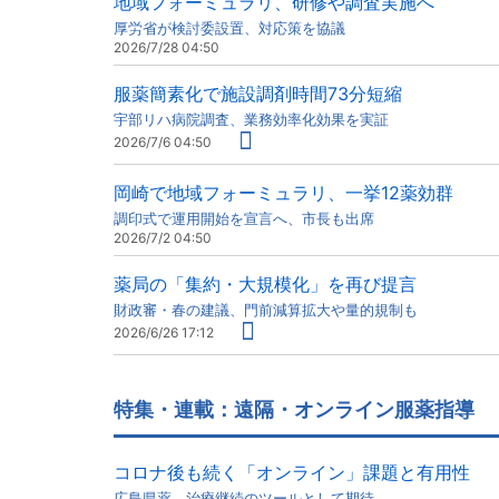
地域フォーミュラリ、研修や調査実施へ
厚労省が検討委設置、対応策を協議
2026/7/28 04:50
服薬簡素化で施設調剤時間73分短縮
宇部リハ病院調査、業務効率化効果を実証
2026/7/6 04:50
岡崎で地域フォーミュラリ、一挙12薬効群
調印式で運用開始を宣言へ、市長も出席
2026/7/2 04:50
薬局の「集約・大規模化」を再び提言
財政審・春の建議、門前減算拡大や量的規制も
2026/6/26 17:12
特集・連載：遠隔・オンライン服薬指導
コロナ後も続く「オンライン」課題と有用性
広島県薬、治療継続のツールとして期待