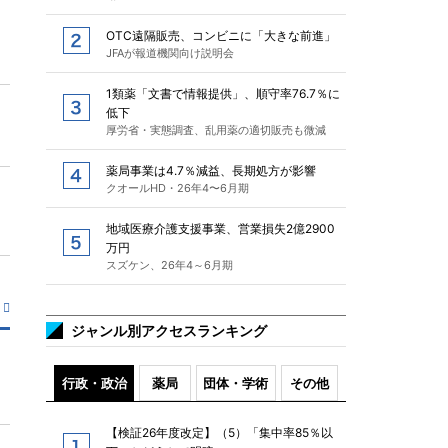
OTC遠隔販売、コンビニに「大きな前進」
JFAが報道機関向け説明会
1類薬「文書で情報提供」、順守率76.7％に
低下
厚労省・実態調査、乱用薬の適切販売も微減
薬局事業は4.7％減益、長期処方が影響
クオールHD・26年4〜6月期
地域医療介護支援事業、営業損失2億2900
万円
スズケン、26年4～6月期
ジャンル別アクセスランキング
行政・政治
薬局
団体・学術
その他
【検証26年度改定】（5）「集中率85％以