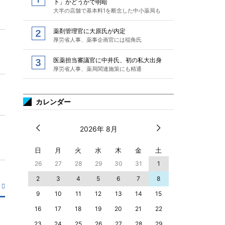
下」かどうかで明暗
大半の店舗で基本料1を断念した中小薬局も
薬剤管理官に大原氏が内定
厚労省人事、薬事企画官には稲角氏
医薬担当審議官に中井氏、初の私大出身
厚労省人事、薬局関連施策にも精通
カレンダー
2026年 8月
日
月
火
水
木
金
土
26
27
28
29
30
31
1
2
3
4
5
6
7
8
9
10
11
12
13
14
15
16
17
18
19
20
21
22
23
24
25
26
27
28
29