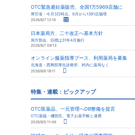
OTC緊急避妊薬販売、全国1万5969店舗に
厚労省・今月3日時点、6月から1381店舗増
2026/8/7 12:16
日本薬局方、二十改正へ基本方針
局方部会、目標は31年4月施行
2026/8/7 09:13
オンライン服薬指導ブース、利用薬局を募集
北海道・西興部厚生診療所、村内に薬局なく
2026/8/6 18:11
特集・連載：ピックアップ
OTC医薬品、一元管理へDB整備を提言
OTC薬協・磯部氏、電子お薬手帳と連携
2026/8/5 11:49