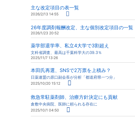
主な改定項目の表一覧
2026/2/13 14:55
26年度調剤報酬改定、主な個別改定項目の一覧
2026/1/23 20:52
薬学部退学率、私立4大学で3割超え
文科省調査、最高は千葉科学大の39.3％
2025/11/7 13:26
本田氏再選、SNSで2万票を上積み？
日薬連盟の原口副会長が分析「都道府県一つ分」
2025/10/20 15:12
救急常駐薬剤師、治療方針決定にも貢献
倉敷中央病院、医師に頼られる存在に
2025/10/1 04:50