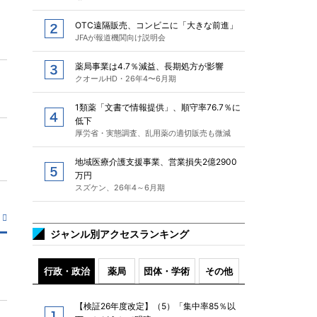
OTC遠隔販売、コンビニに「大きな前進」
JFAが報道機関向け説明会
薬局事業は4.7％減益、長期処方が影響
クオールHD・26年4〜6月期
1類薬「文書で情報提供」、順守率76.7％に
低下
厚労省・実態調査、乱用薬の適切販売も微減
地域医療介護支援事業、営業損失2億2900
万円
スズケン、26年4～6月期
ジャンル別アクセスランキング
行政・政治
薬局
団体・学術
その他
【検証26年度改定】（5）「集中率85％以