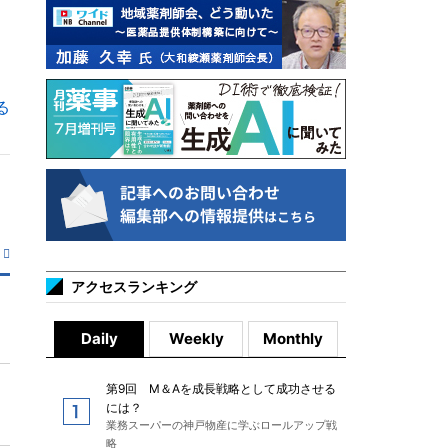
る
アクセスランキング
Daily
Weekly
Monthly
第9回 M＆Aを成長戦略として成功させる
には？
業務スーパーの神戸物産に学ぶロールアップ戦
略