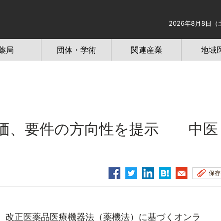
2026年8月8日（
薬局
団体・学術
関連産業
地域
評価、要件の方向性を提示 中医
保存
、改正医薬品医療機器法（薬機法）に基づくオンラ