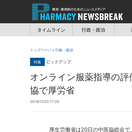
Jump
to
navigation
タイムライン
行政・政治
トップページ
>
行政・政治
ピックアップ
特集
オンライン服薬指導の
協で厚労省
2019/12/20 17:39
厚生労働省は20日の中医協総会で