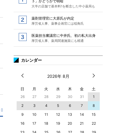
下」かどうかで明暗
大半の店舗で基本料1を断念した中小薬局も
薬剤管理官に大原氏が内定
厚労省人事、薬事企画官には稲角氏
医薬担当審議官に中井氏、初の私大出身
厚労省人事、薬局関連施策にも精通
カレンダー
2026年 8月
日
月
火
水
木
金
土
26
27
28
29
30
31
1
2
3
4
5
6
7
8
9
10
11
12
13
14
15
16
17
18
19
20
21
22
23
24
25
26
27
28
29