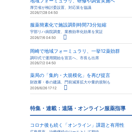
地域フォーミュラリ、研修や調査実施へ
厚労省が検討委設置、対応策を協議
2026/7/28 04:50
服薬簡素化で施設調剤時間73分短縮
宇部リハ病院調査、業務効率化効果を実証
2026/7/6 04:50
岡崎で地域フォーミュラリ、一挙12薬効群
調印式で運用開始を宣言へ、市長も出席
2026/7/2 04:50
薬局の「集約・大規模化」を再び提言
財政審・春の建議、門前減算拡大や量的規制も
2026/6/26 17:12
特集・連載：遠隔・オンライン服薬指導
コロナ後も続く「オンライン」課題と有用性
広島県薬、治療継続のツールとして期待