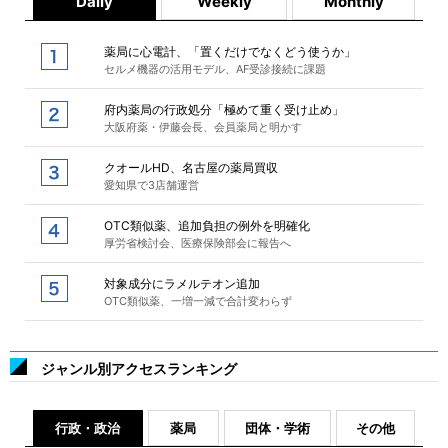
Daily
Weekly
Monthly
薬局に心電計、「置くだけでなくどう使うか」
セルメ機器の活用モデル、AF受診接続に課題
府内薬局の行政処分「極めて重く受け止め」
大阪府薬・伊藤会長、会員薬局と明かす
クオールHD、名古屋の薬局買収
愛知県で3店舗運営
OTC類似薬、追加負担の例外を明確化
厚労省検討会、医療保険部会に報告へ
対象成分にラメルテオン追加
OTC類似薬、一増一減で合計変わらず
ジャンル別アクセスランキング
行政・政治
薬局
団体・学術
その他