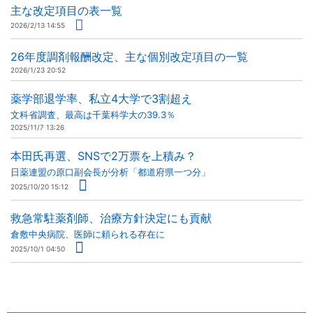
主な改定項目の表一覧
2026/2/13 14:55
26年度調剤報酬改定、主な個別改定項目の一覧
2026/1/23 20:52
薬学部退学率、私立4大学で3割超え
文科省調査、最高は千葉科学大の39.3％
2025/11/7 13:26
本田氏再選、SNSで2万票を上積み？
日薬連盟の原口副会長が分析「都道府県一つ分」
2025/10/20 15:12
救急常駐薬剤師、治療方針決定にも貢献
倉敷中央病院、医師に頼られる存在に
2025/10/1 04:50