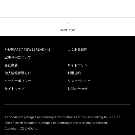
PAGE TOP
PHARMACY NEWSBREAKとは
よくある質問
記事利用について
会社概要
サイトポリシー
個人情報保護方針
利用規約
クッキーポリシー
リンクポリシー
サイトマップ
お問い合わせ
All documents,images and photographs contained in this site belong to JIHO,Inc.
Use of these documents, images and photographs is strictly prohibited.
Copyright (C) JIHO,Inc.