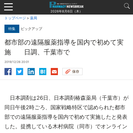
Jump
to
2026年8月6日（木）
navigation
トップページ
>
薬局
特集
ピックアップ
都市部の遠隔服薬指導を国内で初めて実
施 日調、千葉市で
2019/12/26 20:01
保存
日本調剤は26日、日本調剤椿森薬局（千葉市）が
同日午後2時ごろ、国家戦略特区で認められた都市
部での遠隔服薬指導を国内で初めて実施したと発表
した。提携している木村病院（同市）でオンライン