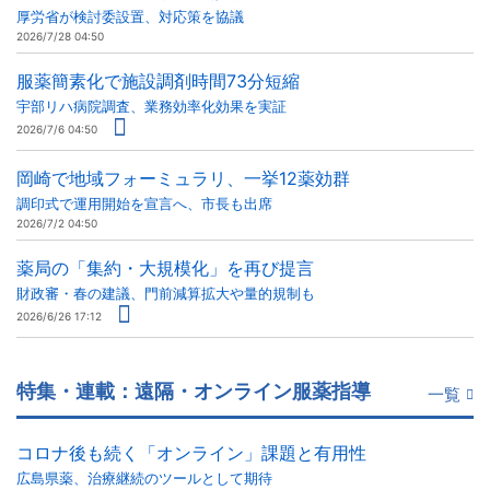
厚労省が検討委設置、対応策を協議
2026/7/28 04:50
服薬簡素化で施設調剤時間73分短縮
宇部リハ病院調査、業務効率化効果を実証
2026/7/6 04:50
岡崎で地域フォーミュラリ、一挙12薬効群
調印式で運用開始を宣言へ、市長も出席
2026/7/2 04:50
薬局の「集約・大規模化」を再び提言
財政審・春の建議、門前減算拡大や量的規制も
2026/6/26 17:12
特集・連載：遠隔・オンライン服薬指導
一覧
コロナ後も続く「オンライン」課題と有用性
広島県薬、治療継続のツールとして期待