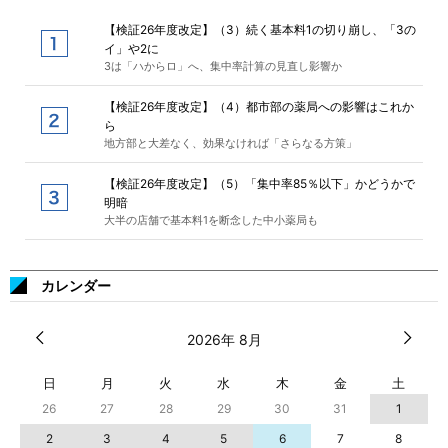
【検証26年度改定】（3）続く基本料1の切り崩し、「3の
イ」や2に
3は「ハからロ」へ、集中率計算の見直し影響か
【検証26年度改定】（4）都市部の薬局への影響はこれか
ら
地方部と大差なく、効果なければ「さらなる方策」
【検証26年度改定】（5）「集中率85％以下」かどうかで
明暗
大半の店舗で基本料1を断念した中小薬局も
カレンダー
2026年 8月
日
月
火
水
木
金
土
26
27
28
29
30
31
1
2
3
4
5
6
7
8