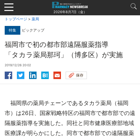
Jump
to
2026年8月7日（金）
navigation
トップページ
>
薬局
特集
ピックアップ
福岡市で初の都市部遠隔服薬指導
「タカラ薬局那珂」（博多区）が実施
2019/12/26 20:02
保存
福岡県の薬局チェーンであるタカラ薬局（福岡
市）は26日、国家戦略特区の福岡市で都市部での遠
隔服薬指導を実施した。同社と同市健康医療部地域
医療課が明らかにした。同市で都市部での遠隔服薬