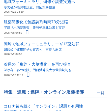
地域フォーミュラリ、研修や調査実施へ
厚労省が検討委設置、対応策を協議
2026/7/28 04:50
服薬簡素化で施設調剤時間73分短縮
宇部リハ病院調査、業務効率化効果を実証
2026/7/6 04:50
岡崎で地域フォーミュラリ、一挙12薬効群
調印式で運用開始を宣言へ、市長も出席
2026/7/2 04:50
薬局の「集約・大規模化」を再び提言
財政審・春の建議、門前減算拡大や量的規制も
2026/6/26 17:12
特集・連載：遠隔・オンライン服薬指導
一覧
コロナ後も続く「オンライン」課題と有用性