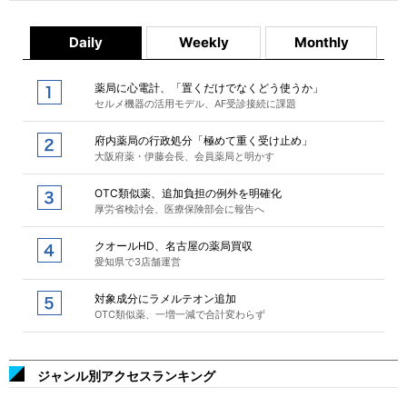
Daily
Weekly
Monthly
薬局に心電計、「置くだけでなくどう使うか」
セルメ機器の活用モデル、AF受診接続に課題
府内薬局の行政処分「極めて重く受け止め」
大阪府薬・伊藤会長、会員薬局と明かす
OTC類似薬、追加負担の例外を明確化
厚労省検討会、医療保険部会に報告へ
クオールHD、名古屋の薬局買収
愛知県で3店舗運営
対象成分にラメルテオン追加
OTC類似薬、一増一減で合計変わらず
ジャンル別アクセスランキング