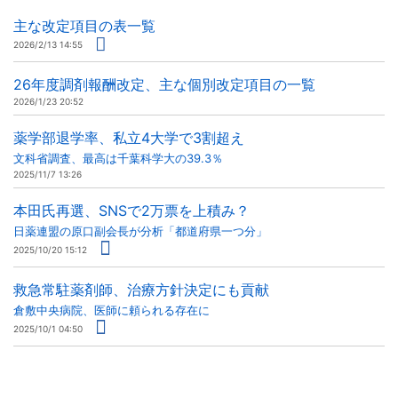
主な改定項目の表一覧
2026/2/13 14:55
26年度調剤報酬改定、主な個別改定項目の一覧
2026/1/23 20:52
薬学部退学率、私立4大学で3割超え
文科省調査、最高は千葉科学大の39.3％
2025/11/7 13:26
本田氏再選、SNSで2万票を上積み？
日薬連盟の原口副会長が分析「都道府県一つ分」
2025/10/20 15:12
救急常駐薬剤師、治療方針決定にも貢献
倉敷中央病院、医師に頼られる存在に
2025/10/1 04:50