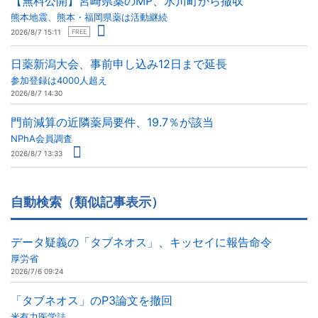
【無料公開】宮崎県薬のMP、氷川町から撤収
熊本地震、熊本・福岡県薬は活動継続
2026/8/7 15:11
FREE
日薬新潟大会、事前申し込み12日まで延長
参加登録は4000人超え
2026/8/7 14:30
門前減算の近隣薬局要件、19.7％が該当
NPhA会員調査
2026/8/7 13:33
自動検索（類似記事表示）
データ疑義の「タブネオス」、キッセイに報告命令
厚労省
2026/7/6 09:24
「タブネオス」のP3論文を撤回
米有力医学誌