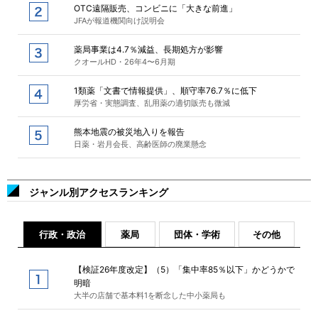
OTC遠隔販売、コンビニに「大きな前進」
JFAが報道機関向け説明会
薬局事業は4.7％減益、長期処方が影響
クオールHD・26年4〜6月期
1類薬「文書で情報提供」、順守率76.7％に低下
厚労省・実態調査、乱用薬の適切販売も微減
熊本地震の被災地入りを報告
日薬・岩月会長、高齢医師の廃業懸念
ジャンル別アクセスランキング
行政・政治
薬局
団体・学術
その他
【検証26年度改定】（5）「集中率85％以下」かどうかで
明暗
大半の店舗で基本料1を断念した中小薬局も