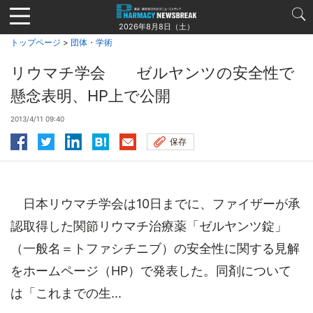
Jump
to
2026年8月8日（土）
navigation
トップページ
>
団体・学術
リウマチ学会 ゼルヤンツの安全性で
懸念表明、HP上で公開
2013/4/11 09:40
保存
日本リウマチ学会は10日までに、ファイザーが承
認取得した関節リウマチ治療薬「ゼルヤンツ錠」
（一般名＝トファシチニブ）の安全性に関する見解
をホームページ（HP）で発表した。同剤について
は「これまでの生...