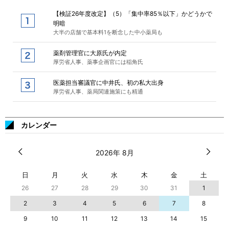
【検証26年度改定】（5）「集中率85％以下」かどうかで
明暗
大半の店舗で基本料1を断念した中小薬局も
薬剤管理官に大原氏が内定
厚労省人事、薬事企画官には稲角氏
医薬担当審議官に中井氏、初の私大出身
厚労省人事、薬局関連施策にも精通
カレンダー
2026年 8月
日
月
火
水
木
金
土
26
27
28
29
30
31
1
2
3
4
5
6
7
8
9
10
11
12
13
14
15