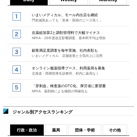
いまいメディカル、モール内出店を継続
門前減算あっても「患者・医師のニーズ高く」
在薬総加算2と調剤管理料で大幅マイナス
NPhA・26年度改定影響調査、基本料平均は増加
顧客満足度調査を毎年実施、社内表彰も
いまいメディカル 店舗改善と士気向上に活用
オンライン服薬指導ブース、利用薬局を募集
北海道・西興部厚生診療所、村内に薬局なく
「穿刺血」検査薬のOTC化、厚労省に要望書
NPhA、薬剤師による補助の明確化も
ジャンル別アクセスランキング
行政・政治
薬局
団体・学術
その他