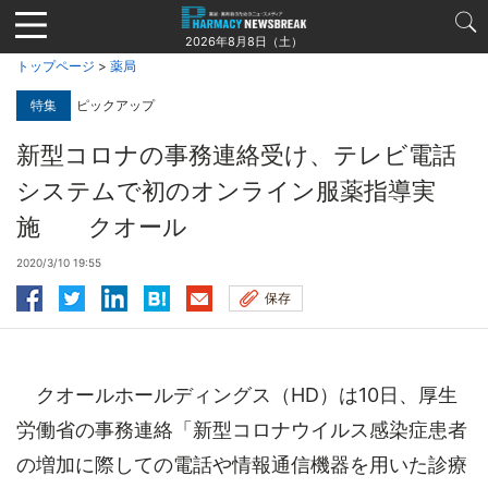
Jump
to
2026年8月8日（土）
navigation
トップページ
>
薬局
特集
ピックアップ
新型コロナの事務連絡受け、テレビ電話
システムで初のオンライン服薬指導実
施 クオール
2020/3/10 19:55
保存
クオールホールディングス（HD）は10日、厚生
労働省の事務連絡「新型コロナウイルス感染症患者
の増加に際しての電話や情報通信機器を用いた診療