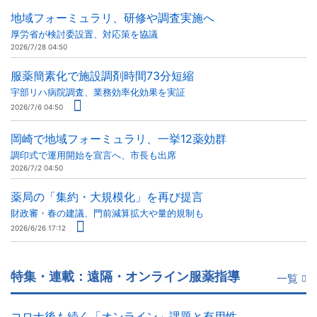
地域フォーミュラリ、研修や調査実施へ
厚労省が検討委設置、対応策を協議
2026/7/28 04:50
服薬簡素化で施設調剤時間73分短縮
宇部リハ病院調査、業務効率化効果を実証
2026/7/6 04:50
岡崎で地域フォーミュラリ、一挙12薬効群
調印式で運用開始を宣言へ、市長も出席
2026/7/2 04:50
薬局の「集約・大規模化」を再び提言
財政審・春の建議、門前減算拡大や量的規制も
2026/6/26 17:12
特集・連載：遠隔・オンライン服薬指導
一覧
コロナ後も続く「オンライン」課題と有用性