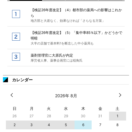
【検証26年度改定】（4）都市部の薬局への影響はこれか
ら
地方部と大差なく、効果なければ「さらなる方策」
【検証26年度改定】（5）「集中率85％以下」かどうかで
明暗
大半の店舗で基本料1を断念した中小薬局も
薬剤管理官に大原氏が内定
厚労省人事、薬事企画官には稲角氏
カレンダー
2026年 8月
日
月
火
水
木
金
土
26
27
28
29
30
31
1
2
3
4
5
6
7
8