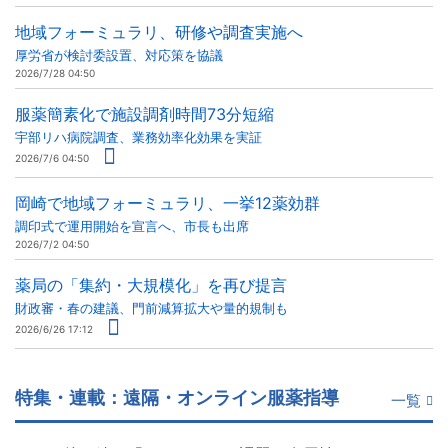
地域フォーミュラリ、研修や調査実施へ
厚労省が検討委設置、対応策を協議
2026/7/28 04:50
服薬簡素化で施設調剤時間73分短縮
宇部リハ病院調査、業務効率化効果を実証
2026/7/6 04:50
岡崎で地域フォーミュラリ、一挙12薬効群
調印式で運用開始を宣言へ、市長も出席
2026/7/2 04:50
薬局の「集約・大規模化」を再び提言
財政審・春の建議、門前減算拡大や量的規制も
2026/6/26 17:12
特集・連載：遠隔・オンライン服薬指導
一覧