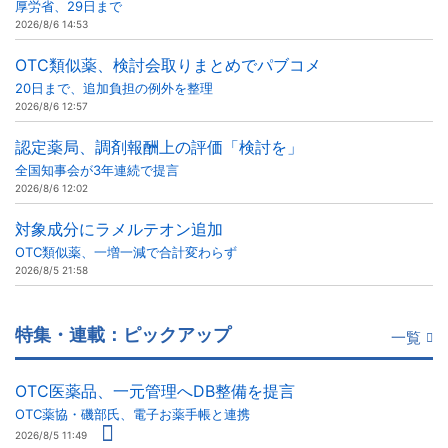
厚労省、29日まで
2026/8/6 14:53
OTC類似薬、検討会取りまとめでパブコメ
20日まで、追加負担の例外を整理
2026/8/6 12:57
認定薬局、調剤報酬上の評価「検討を」
全国知事会が3年連続で提言
2026/8/6 12:02
対象成分にラメルテオン追加
OTC類似薬、一増一減で合計変わらず
2026/8/5 21:58
特集・連載：ピックアップ
一覧
OTC医薬品、一元管理へDB整備を提言
OTC薬協・磯部氏、電子お薬手帳と連携
2026/8/5 11:49