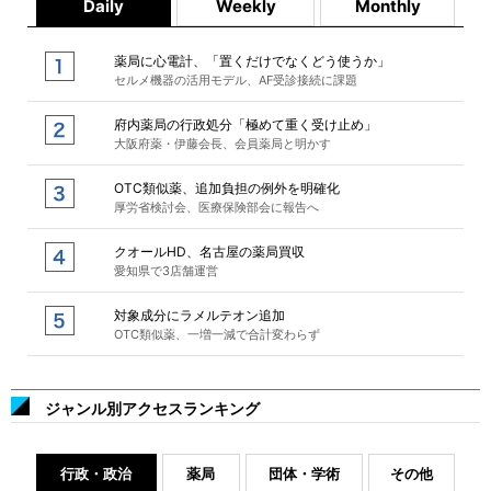
Daily
Weekly
Monthly
薬局に心電計、「置くだけでなくどう使うか」
セルメ機器の活用モデル、AF受診接続に課題
府内薬局の行政処分「極めて重く受け止め」
大阪府薬・伊藤会長、会員薬局と明かす
OTC類似薬、追加負担の例外を明確化
厚労省検討会、医療保険部会に報告へ
クオールHD、名古屋の薬局買収
愛知県で3店舗運営
対象成分にラメルテオン追加
OTC類似薬、一増一減で合計変わらず
ジャンル別アクセスランキング
行政・政治
薬局
団体・学術
その他