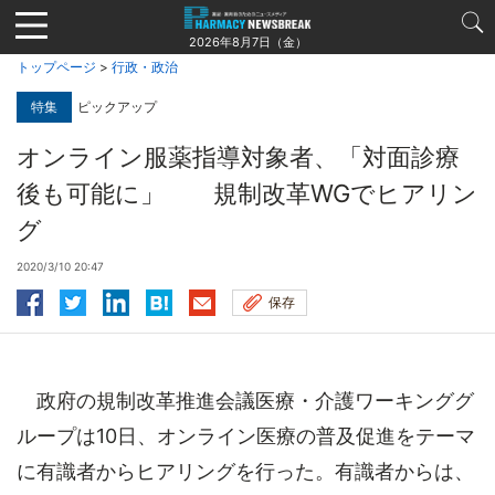
Jump
to
2026年8月7日（金）
navigation
トップページ
>
行政・政治
特集
ピックアップ
オンライン服薬指導対象者、「対面診療
後も可能に」 規制改革WGでヒアリン
グ
2020/3/10 20:47
保存
政府の規制改革推進会議医療・介護ワーキンググ
ループは10日、オンライン医療の普及促進をテーマ
に有識者からヒアリングを行った。有識者からは、