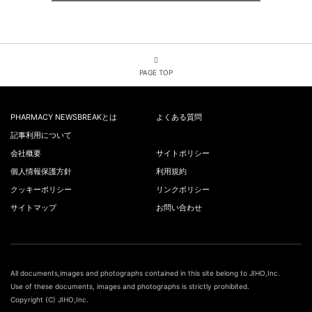
PAGE TOP
PHARMACY NEWSBREAKとは
よくある質問
記事利用について
会社概要
サイトポリシー
個人情報保護方針
利用規約
クッキーポリシー
リンクポリシー
サイトマップ
お問い合わせ
All documents,images and photographs contained in this site belong to JIHO,Inc.
Use of these documents, images and photographs is strictly prohibited.
Copyright (C) JIHO,Inc.