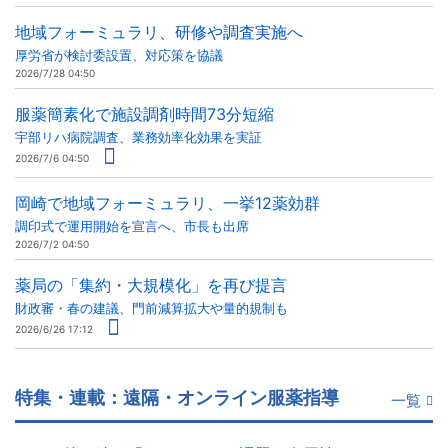
地域フォーミュラリ、研修や調査実施へ
厚労省が検討委設置、対応策を協議
2026/7/28 04:50
服薬簡素化で施設調剤時間73分短縮
宇部リハ病院調査、業務効率化効果を実証
2026/7/6 04:50
岡崎で地域フォーミュラリ、一挙12薬効群
調印式で運用開始を宣言へ、市長も出席
2026/7/2 04:50
薬局の「集約・大規模化」を再び提言
財政審・春の建議、門前減算拡大や量的規制も
2026/6/26 17:12
特集・連載：遠隔・オンライン服薬指導
一覧