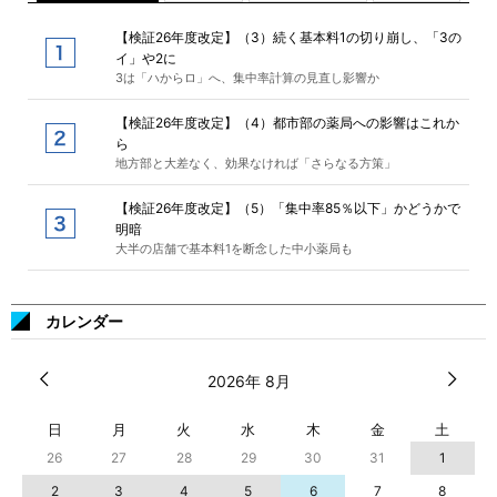
【検証26年度改定】（3）続く基本料1の切り崩し、「3の
イ」や2に
3は「ハからロ」へ、集中率計算の見直し影響か
【検証26年度改定】（4）都市部の薬局への影響はこれか
ら
地方部と大差なく、効果なければ「さらなる方策」
【検証26年度改定】（5）「集中率85％以下」かどうかで
明暗
大半の店舗で基本料1を断念した中小薬局も
カレンダー
2026年 8月
日
月
火
水
木
金
土
26
27
28
29
30
31
1
2
3
4
5
6
7
8