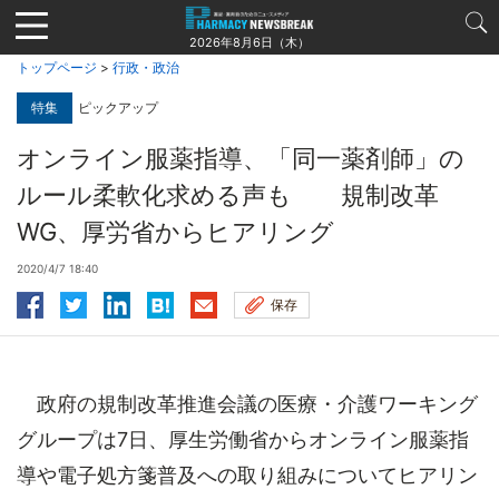
Jump
to
2026年8月6日（木）
navigation
トップページ
>
行政・政治
特集
ピックアップ
オンライン服薬指導、「同一薬剤師」の
ルール柔軟化求める声も 規制改革
WG、厚労省からヒアリング
2020/4/7 18:40
保存
政府の規制改革推進会議の医療・介護ワーキング
グループは7日、厚生労働省からオンライン服薬指
導や電子処方箋普及への取り組みについてヒアリン