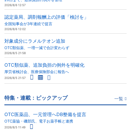
2026/8/6 12:57
認定薬局、調剤報酬上の評価「検討を」
全国知事会が3年連続で提言
2026/8/6 12:02
対象成分にラメルテオン追加
OTC類似薬、一増一減で合計変わらず
2026/8/5 21:58
OTC類似薬、追加負担の例外を明確化
厚労省検討会、医療保険部会に報告へ
2026/8/5 21:57
特集・連載：ピックアップ
一覧
OTC医薬品、一元管理へDB整備を提言
OTC薬協・磯部氏、電子お薬手帳と連携
2026/8/5 11:49