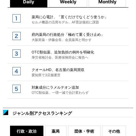
Daily
Weekly
Monthly
薬局に心電計、「置くだけでなくどう使うか」
セルメ機器の活用モデル、AF受診接続に課題
府内薬局の行政処分「極めて重く受け止め」
大阪府薬・伊藤会長、会員薬局と明かす
OTC類似薬、追加負担の例外を明確化
厚労省検討会、医療保険部会に報告へ
クオールHD、名古屋の薬局買収
愛知県で3店舗運営
対象成分にラメルテオン追加
OTC類似薬、一増一減で合計変わらず
ジャンル別アクセスランキング
行政・政治
薬局
団体・学術
その他