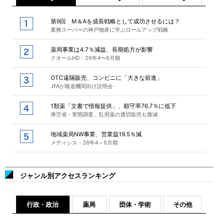
第9回 M＆Aを成長戦略として成功させるには？
業務スーパーの神戸物産に学ぶロールアップ戦略
薬局事業は4.7％減益、長期処方が影響
クオールHD・26年4〜6月期
OTC遠隔販売、コンビニに「大きな前進」
JFAが報道機関向け説明会
1類薬「文書で情報提供」、順守率76.7％に低下
厚労省・実態調査、乱用薬の適切販売も微減
地域薬局NW事業、営業益19.5％減
メディシス・26年4～6月期
ジャンル別アクセスランキング
行政・政治
薬局
団体・学術
その他