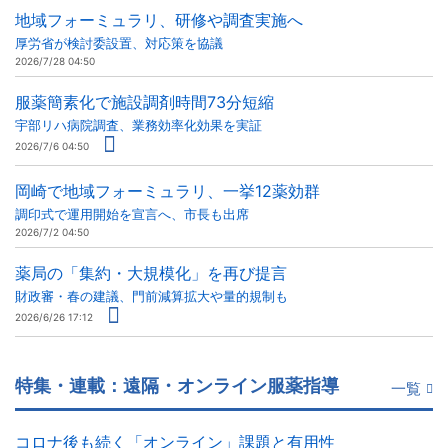
地域フォーミュラリ、研修や調査実施へ
厚労省が検討委設置、対応策を協議
2026/7/28 04:50
服薬簡素化で施設調剤時間73分短縮
宇部リハ病院調査、業務効率化効果を実証
2026/7/6 04:50
岡崎で地域フォーミュラリ、一挙12薬効群
調印式で運用開始を宣言へ、市長も出席
2026/7/2 04:50
薬局の「集約・大規模化」を再び提言
財政審・春の建議、門前減算拡大や量的規制も
2026/6/26 17:12
特集・連載：遠隔・オンライン服薬指導
一覧
コロナ後も続く「オンライン」課題と有用性