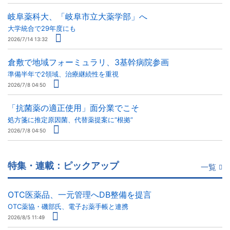
岐阜薬科大、「岐阜市立大薬学部」へ
大学統合で29年度にも
2026/7/14 13:32
倉敷で地域フォーミュラリ、3基幹病院参画
準備半年で2領域、治療継続性を重視
2026/7/8 04:50
「抗菌薬の適正使用」面分業でこそ
処方箋に推定原因菌、代替薬提案に“根拠”
2026/7/8 04:50
特集・連載：ピックアップ
一覧
OTC医薬品、一元管理へDB整備を提言
OTC薬協・磯部氏、電子お薬手帳と連携
2026/8/5 11:49