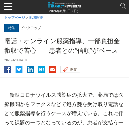
Jump
to
2026年8月9日（日）
navigation
トップページ
>
地域医療
特集
ピックアップ
電話・オンライン服薬指導、一部負担金
徴収で苦心 患者との“信頼”がベース
2020/4/14 04:50
保存
新型コロナウイルス感染症の拡大で、薬局では医
療機関からファクスなどで処方箋を受け取り電話な
どで服薬指導を行うケースが増えている。これに伴
って課題の一つとなっているのが、患者が支払う一