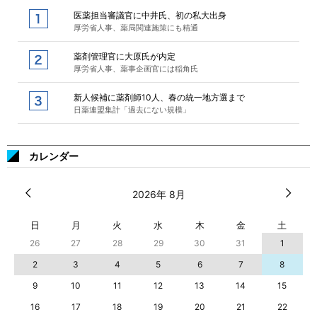
医薬担当審議官に中井氏、初の私大出身
厚労省人事、薬局関連施策にも精通
薬剤管理官に大原氏が内定
厚労省人事、薬事企画官には稲角氏
新人候補に薬剤師10人、春の統一地方選まで
日薬連盟集計「過去にない規模」
カレンダー
2026年 8月
日
月
火
水
木
金
土
26
27
28
29
30
31
1
2
3
4
5
6
7
8
9
10
11
12
13
14
15
16
17
18
19
20
21
22