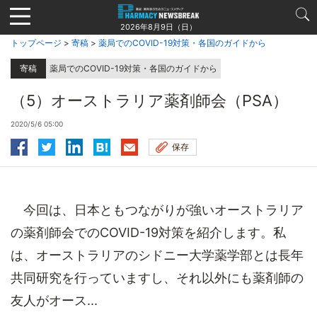
Jump
to
2026年8月9日（日）
navigation
トップページ
>
寄稿
>
薬局でのCOVID-19対策・各国のガイドから
寄稿
薬局でのCOVID-19対策・各国のガイドから
（5）オーストラリア薬剤師会（PSA）
2020/5/6 05:00
保存
今回は、日本ともつながりが強いオーストラリア
の薬剤師会でのCOVID-19対策を紹介します。私
は、オーストラリアのシドニー大学薬学部とは長年
共同研究を行っていますし、それ以外にも薬剤師の
友人がオース...