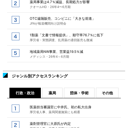
薬局事業は4.7％減益、長期処方が影響
クオールHD・26年4〜6月期
OTC遠隔販売、コンビニに「大きな前進」
JFAが報道機関向け説明会
1類薬「文書で情報提供」、順守率76.7％に低下
厚労省・実態調査、乱用薬の適切販売も微減
地域薬局NW事業、営業益19.5％減
メディシス・26年4～6月期
ジャンル別アクセスランキング
行政・政治
薬局
団体・学術
その他
医薬担当審議官に中井氏、初の私大出身
厚労省人事、薬局関連施策にも精通
薬剤管理官に大原氏が内定