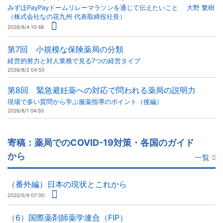
みずほPayPayドームリレーマラソンを通じて伝えたいこと 大野 繁樹
（株式会社なの花九州 代表取締役社長）
2026/8/4 10:48
第7回 小規模な保険薬局の分類
経営的努力と対人業務で見る7つの経営タイプ
2026/8/2 04:50
第8回 緊急避妊薬への対応で問われる薬局の説明力
現場で多い質問から学ぶ服薬指導のポイント（後編）
2026/8/1 04:50
寄稿：薬局でのCOVID-19対策・各国のガイド
から
一覧
（番外編）日本の現状とこれから
2020/5/9 07:00
（6）国際薬剤師薬学連合（FIP）