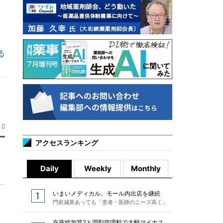
る
アクセスランキング
Daily
Weekly
Monthly
いまいメディカル、モール内出店を継続
門前減算あっても「患者・医師のニーズ高く」
在薬総加算2と調剤管理料で大幅マイナス