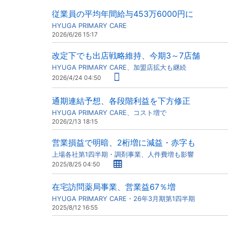
従業員の平均年間給与453万6000円に
HYUGA PRIMARY CARE
2026/6/26 15:17
改定下でも出店戦略維持、今期3～7店舗
HYUGA PRIMARY CARE、加盟店拡大も継続
2026/4/24 04:50
通期連結予想、各段階利益を下方修正
HYUGA PRIMARY CARE、コスト増で
2026/2/13 18:15
営業損益で明暗、2桁増に減益・赤字も
上場各社第1四半期・調剤事業、人件費増も影響
2025/8/25 04:50
在宅訪問薬局事業、営業益67％増
HYUGA PRIMARY CARE・26年3月期第1四半期
2025/8/12 16:55