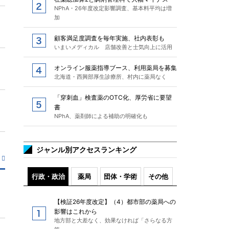
NPhA・26年度改定影響調査、基本料平均は増
加
顧客満足度調査を毎年実施、社内表彰も
いまいメディカル 店舗改善と士気向上に活用
オンライン服薬指導ブース、利用薬局を募集
北海道・西興部厚生診療所、村内に薬局なく
「穿刺血」検査薬のOTC化、厚労省に要望
書
NPhA、薬剤師による補助の明確化も
ジャンル別アクセスランキング
行政・政治
薬局
団体・学術
その他
【検証26年度改定】（4）都市部の薬局への
影響はこれから
地方部と大差なく、効果なければ「さらなる方