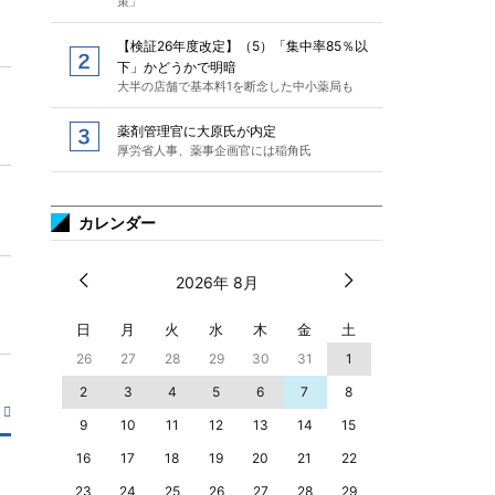
策」
【検証26年度改定】（5）「集中率85％以
下」かどうかで明暗
大半の店舗で基本料1を断念した中小薬局も
薬剤管理官に大原氏が内定
厚労省人事、薬事企画官には稲角氏
カレンダー
2026年 8月
日
月
火
水
木
金
土
26
27
28
29
30
31
1
2
3
4
5
6
7
8
9
10
11
12
13
14
15
16
17
18
19
20
21
22
23
24
25
26
27
28
29