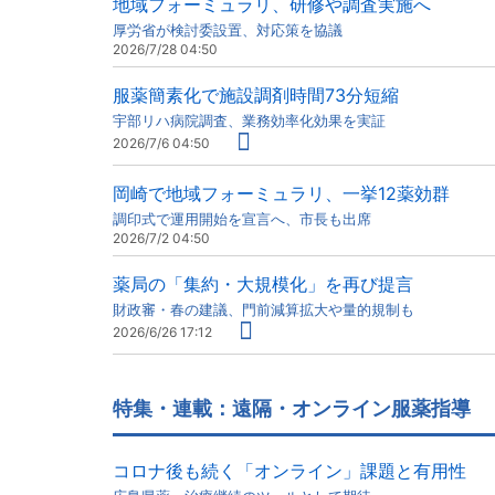
地域フォーミュラリ、研修や調査実施へ
厚労省が検討委設置、対応策を協議
2026/7/28 04:50
服薬簡素化で施設調剤時間73分短縮
宇部リハ病院調査、業務効率化効果を実証
2026/7/6 04:50
岡崎で地域フォーミュラリ、一挙12薬効群
調印式で運用開始を宣言へ、市長も出席
2026/7/2 04:50
薬局の「集約・大規模化」を再び提言
財政審・春の建議、門前減算拡大や量的規制も
2026/6/26 17:12
特集・連載：遠隔・オンライン服薬指導
コロナ後も続く「オンライン」課題と有用性