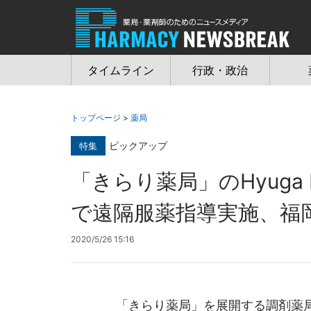
Jump
to
navigation
タイムライン
行政・政治
トップページ
>
薬局
ピックアップ
特集
「きらり薬局」のHyuga
で遠隔服薬指導実施、福
2020/5/26 15:16
「きらり薬局」を展開する調剤薬局チェ