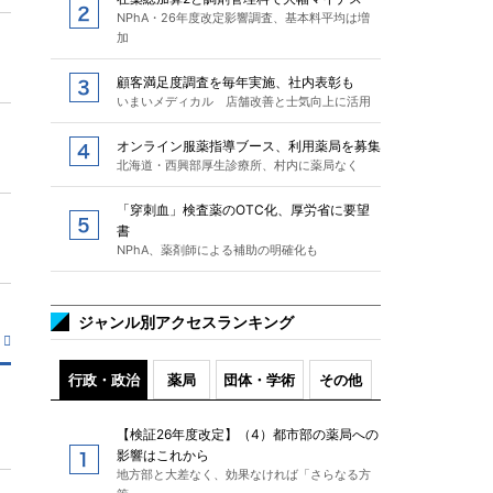
NPhA・26年度改定影響調査、基本料平均は増
加
顧客満足度調査を毎年実施、社内表彰も
いまいメディカル 店舗改善と士気向上に活用
オンライン服薬指導ブース、利用薬局を募集
北海道・西興部厚生診療所、村内に薬局なく
「穿刺血」検査薬のOTC化、厚労省に要望
書
NPhA、薬剤師による補助の明確化も
ジャンル別アクセスランキング
行政・政治
薬局
団体・学術
その他
【検証26年度改定】（4）都市部の薬局への
影響はこれから
地方部と大差なく、効果なければ「さらなる方