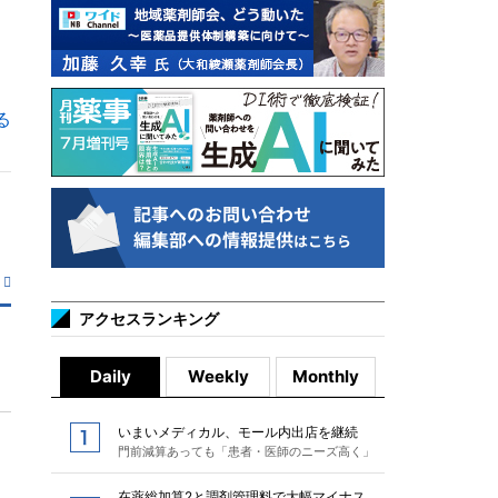
る
アクセスランキング
Daily
Weekly
Monthly
いまいメディカル、モール内出店を継続
門前減算あっても「患者・医師のニーズ高く」
在薬総加算2と調剤管理料で大幅マイナス