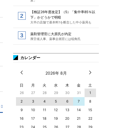
策」
【検証26年度改定】（5）「集中率85％以
下」かどうかで明暗
大半の店舗で基本料1を断念した中小薬局も
薬剤管理官に大原氏が内定
厚労省人事、薬事企画官には稲角氏
カレンダー
2026年 8月
日
月
火
水
木
金
土
26
27
28
29
30
31
1
2
3
4
5
6
7
8
9
10
11
12
13
14
15
16
17
18
19
20
21
22
23
24
25
26
27
28
29