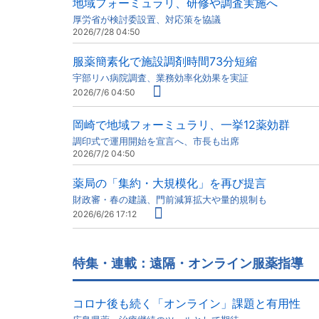
地域フォーミュラリ、研修や調査実施へ
厚労省が検討委設置、対応策を協議
2026/7/28 04:50
服薬簡素化で施設調剤時間73分短縮
宇部リハ病院調査、業務効率化効果を実証
2026/7/6 04:50
岡崎で地域フォーミュラリ、一挙12薬効群
調印式で運用開始を宣言へ、市長も出席
2026/7/2 04:50
薬局の「集約・大規模化」を再び提言
財政審・春の建議、門前減算拡大や量的規制も
2026/6/26 17:12
特集・連載：遠隔・オンライン服薬指導
コロナ後も続く「オンライン」課題と有用性