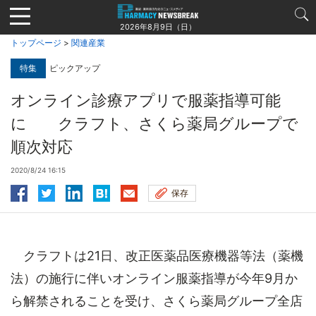
Jump
to
2026年8月9日（日）
navigation
トップページ
>
関連産業
特集
ピックアップ
オンライン診療アプリで服薬指導可能
に クラフト、さくら薬局グループで
順次対応
2020/8/24 16:15
保存
クラフトは21日、改正医薬品医療機器等法（薬機
法）の施行に伴いオンライン服薬指導が今年9月か
ら解禁されることを受け、さくら薬局グループ全店