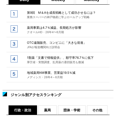
第9回 M＆Aを成長戦略として成功させるには？
業務スーパーの神戸物産に学ぶロールアップ戦略
薬局事業は4.7％減益、長期処方が影響
クオールHD・26年4〜6月期
OTC遠隔販売、コンビニに「大きな前進」
JFAが報道機関向け説明会
1類薬「文書で情報提供」、順守率76.7％に低下
厚労省・実態調査、乱用薬の適切販売も微減
地域薬局NW事業、営業益19.5％減
メディシス・26年4～6月期
ジャンル別アクセスランキング
行政・政治
薬局
団体・学術
その他