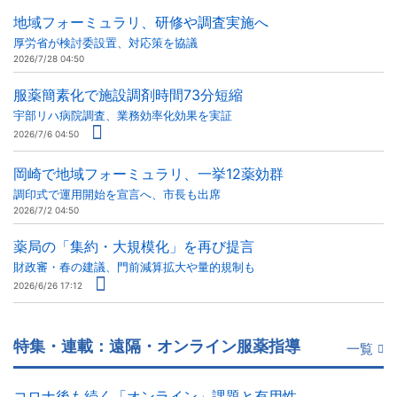
地域フォーミュラリ、研修や調査実施へ
厚労省が検討委設置、対応策を協議
2026/7/28 04:50
服薬簡素化で施設調剤時間73分短縮
宇部リハ病院調査、業務効率化効果を実証
2026/7/6 04:50
岡崎で地域フォーミュラリ、一挙12薬効群
調印式で運用開始を宣言へ、市長も出席
2026/7/2 04:50
薬局の「集約・大規模化」を再び提言
財政審・春の建議、門前減算拡大や量的規制も
2026/6/26 17:12
特集・連載：遠隔・オンライン服薬指導
一覧
コロナ後も続く「オンライン」課題と有用性