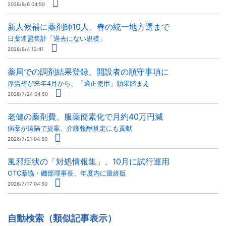
2026/8/6 04:50
新人候補に薬剤師10人、春の統一地方選まで
日薬連盟集計「過去にない規模」
2026/8/4 12:41
薬局での調剤結果登録、開設者の順守事項に
厚労省が来年4月から、「適正使用」効果踏まえ
2026/7/24 04:50
老健の薬剤費、服薬簡素化で月約40万円減
病薬が遠隔で提案、介護報酬算定にも貢献
2026/7/21 04:50
風邪症状の「対処情報集」、10月に試行運用
OTC薬協・磯部理事長、年度内に最終版
2026/7/17 04:50
自動検索（類似記事表示）