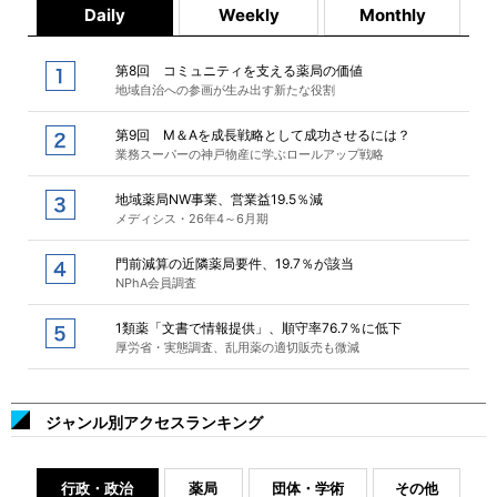
Daily
Weekly
Monthly
第8回 コミュニティを支える薬局の価値
地域自治への参画が生み出す新たな役割
第9回 M＆Aを成長戦略として成功させるには？
業務スーパーの神戸物産に学ぶロールアップ戦略
地域薬局NW事業、営業益19.5％減
メディシス・26年4～6月期
門前減算の近隣薬局要件、19.7％が該当
NPhA会員調査
1類薬「文書で情報提供」、順守率76.7％に低下
厚労省・実態調査、乱用薬の適切販売も微減
ジャンル別アクセスランキング
行政・政治
薬局
団体・学術
その他