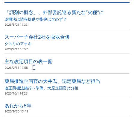
「調剤の概念」、外部委託巡る新たな“火種”に
薬機法は情報提供や指導は含めず？
2026/5/21 11:33
スーパー子会社2社を吸収合併
クスリのアオキ
2026/2/17 18:57
主な改定項目の表一覧
2026/2/13 14:55
薬局推進企画官の大井氏、認定薬局など担当
改正薬機法施行へ準備、大原企画官と分担
2025/10/1 14:25
あれから5年
2025/9/30 13:49