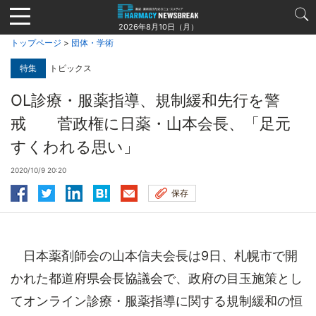
Jump
to
2026年8月10日（月）
navigation
トップページ
>
団体・学術
特集
トピックス
OL診療・服薬指導、規制緩和先行を警
戒 菅政権に日薬・山本会長、「足元
すくわれる思い」
2020/10/9 20:20
保存
日本薬剤師会の山本信夫会長は9日、札幌市で開
かれた都道府県会長協議会で、政府の目玉施策とし
てオンライン診療・服薬指導に関する規制緩和の恒