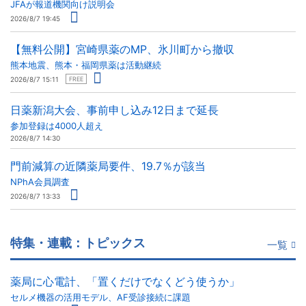
JFAが報道機関向け説明会
2026/8/7 19:45
【無料公開】宮崎県薬のMP、氷川町から撤収
熊本地震、熊本・福岡県薬は活動継続
2026/8/7 15:11
FREE
日薬新潟大会、事前申し込み12日まで延長
参加登録は4000人超え
2026/8/7 14:30
門前減算の近隣薬局要件、19.7％が該当
NPhA会員調査
2026/8/7 13:33
特集・連載：トピックス
一覧
薬局に心電計、「置くだけでなくどう使うか」
セルメ機器の活用モデル、AF受診接続に課題