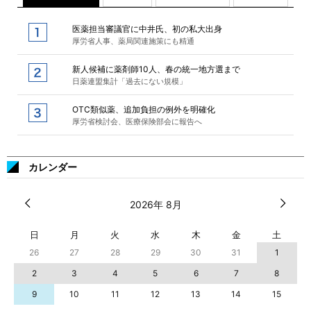
医薬担当審議官に中井氏、初の私大出身
厚労省人事、薬局関連施策にも精通
新人候補に薬剤師10人、春の統一地方選まで
日薬連盟集計「過去にない規模」
OTC類似薬、追加負担の例外を明確化
厚労省検討会、医療保険部会に報告へ
カレンダー
2026年 8月
日
月
火
水
木
金
土
26
27
28
29
30
31
1
2
3
4
5
6
7
8
9
10
11
12
13
14
15