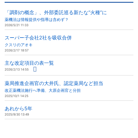
「調剤の概念」、外部委託巡る新たな“火種”に
薬機法は情報提供や指導は含めず？
2026/5/21 11:33
スーパー子会社2社を吸収合併
クスリのアオキ
2026/2/17 18:57
主な改定項目の表一覧
2026/2/13 14:55
薬局推進企画官の大井氏、認定薬局など担当
改正薬機法施行へ準備、大原企画官と分担
2025/10/1 14:25
あれから5年
2025/9/30 13:49