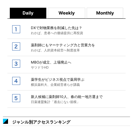
Daily
Weekly
Monthly
DXで対物業務を削減した先は？
わかば、患者への価値提供に再投資
薬剤師にもマーケティング力と営業力を
わかば、人的資本経営へ制度改革
MBOが成立、上場廃止へ
サツドラHD
薬学生がビジネス視点で薬局学ぶ
横浜薬科大、企業経営者らが講義
新人候補に薬剤師10人、春の統一地方選まで
日薬連盟集計「過去にない規模」
ジャンル別アクセスランキング