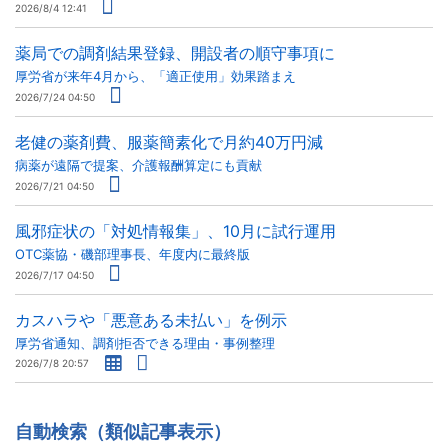
2026/8/4 12:41
薬局での調剤結果登録、開設者の順守事項に
厚労省が来年4月から、「適正使用」効果踏まえ
2026/7/24 04:50
老健の薬剤費、服薬簡素化で月約40万円減
病薬が遠隔で提案、介護報酬算定にも貢献
2026/7/21 04:50
風邪症状の「対処情報集」、10月に試行運用
OTC薬協・磯部理事長、年度内に最終版
2026/7/17 04:50
カスハラや「悪意ある未払い」を例示
厚労省通知、調剤拒否できる理由・事例整理
2026/7/8 20:57
自動検索（類似記事表示）