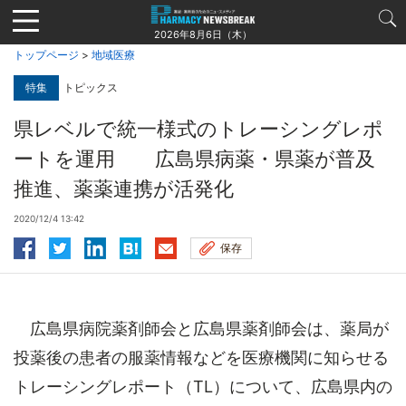
Jump
to
2026年8月6日（木）
navigation
トップページ
>
地域医療
特集
トピックス
県レベルで統一様式のトレーシングレポ
ートを運用 広島県病薬・県薬が普及
推進、薬薬連携が活発化
2020/12/4 13:42
保存
広島県病院薬剤師会と広島県薬剤師会は、薬局が
投薬後の患者の服薬情報などを医療機関に知らせる
トレーシングレポート（TL）について、広島県内の