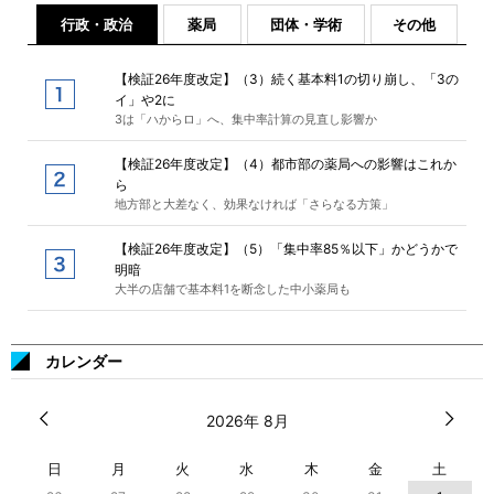
行政・政治
薬局
団体・学術
その他
【検証26年度改定】（3）続く基本料1の切り崩し、「3の
イ」や2に
3は「ハからロ」へ、集中率計算の見直し影響か
【検証26年度改定】（4）都市部の薬局への影響はこれか
ら
地方部と大差なく、効果なければ「さらなる方策」
【検証26年度改定】（5）「集中率85％以下」かどうかで
明暗
大半の店舗で基本料1を断念した中小薬局も
カレンダー
2026年 8月
日
月
火
水
木
金
土