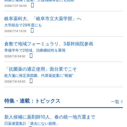
2026/7/21 04:50
岐阜薬科大、「岐阜市立大薬学部」へ
大学統合で29年度にも
2026/7/14 13:32
倉敷で地域フォーミュラリ、3基幹病院参画
準備半年で2領域、治療継続性を重視
2026/7/8 04:50
「抗菌薬の適正使用」面分業でこそ
処方箋に推定原因菌、代替薬提案に“根拠”
2026/7/8 04:50
特集・連載：トピックス
一覧
新人候補に薬剤師10人、春の統一地方選まで
日薬連盟集計「過去にない規模」