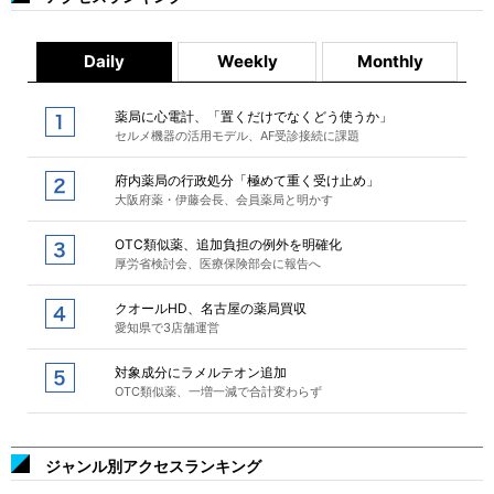
Daily
Weekly
Monthly
薬局に心電計、「置くだけでなくどう使うか」
セルメ機器の活用モデル、AF受診接続に課題
府内薬局の行政処分「極めて重く受け止め」
大阪府薬・伊藤会長、会員薬局と明かす
OTC類似薬、追加負担の例外を明確化
厚労省検討会、医療保険部会に報告へ
クオールHD、名古屋の薬局買収
愛知県で3店舗運営
対象成分にラメルテオン追加
OTC類似薬、一増一減で合計変わらず
ジャンル別アクセスランキング