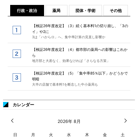
行政・政治
薬局
団体・学術
その他
【検証26年度改定】（3）続く基本料1の切り崩し、「3の
イ」や2に
3は「ハからロ」へ、集中率計算の見直し影響か
【検証26年度改定】（4）都市部の薬局への影響はこれか
ら
地方部と大差なく、効果なければ「さらなる方策」
【検証26年度改定】（5）「集中率85％以下」かどうかで
明暗
大半の店舗で基本料1を断念した中小薬局も
カレンダー
2026年 8月
日
月
火
水
木
金
土