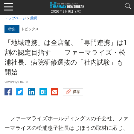
Jump
to
2026年8月6日（木）
navigation
トップページ
>
薬局
特集
トピックス
「地域連携」は全店舗、「専門連携」は1
割の認定目指す ファーマライズ・松
浦社長、病院研修選抜の「社内試験」も
開始
2020/12/9 04:50
保存
ファーマライズホールディングスの子会社、ファ
ーマライズの松浦惠子社長はじほうの取材に応じ、