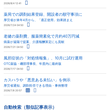
2026/8/4 12:41
薬局での調剤結果登録、開設者の順守事項に
厚労省が来年4月から、「適正使用」効果踏まえ
2026/7/24 04:50
老健の薬剤費、服薬簡素化で月約40万円減
病薬が遠隔で提案、介護報酬算定にも貢献
2026/7/21 04:50
風邪症状の「対処情報集」、10月に試行運用
OTC薬協・磯部理事長、年度内に最終版
2026/7/17 04:50
カスハラや「悪意ある未払い」を例示
厚労省通知、調剤拒否できる理由・事例整理
2026/7/8 20:57
自動検索（類似記事表示）