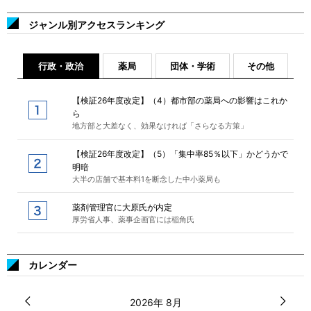
ジャンル別アクセスランキング
行政・政治
薬局
団体・学術
その他
【検証26年度改定】（4）都市部の薬局への影響はこれか
ら
地方部と大差なく、効果なければ「さらなる方策」
【検証26年度改定】（5）「集中率85％以下」かどうかで
明暗
大半の店舗で基本料1を断念した中小薬局も
薬剤管理官に大原氏が内定
厚労省人事、薬事企画官には稲角氏
カレンダー
2026年 8月