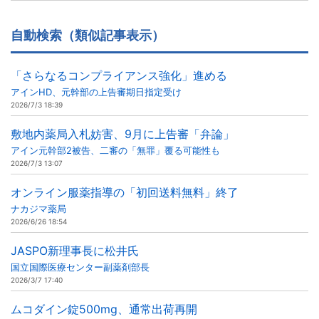
自動検索（類似記事表示）
「さらなるコンプライアンス強化」進める
アインHD、元幹部の上告審期日指定受け
2026/7/3 18:39
敷地内薬局入札妨害、9月に上告審「弁論」
アイン元幹部2被告、二審の「無罪」覆る可能性も
2026/7/3 13:07
オンライン服薬指導の「初回送料無料」終了
ナカジマ薬局
2026/6/26 18:54
JASPO新理事長に松井氏
国立国際医療センター副薬剤部長
2026/3/7 17:40
ムコダイン錠500mg、通常出荷再開