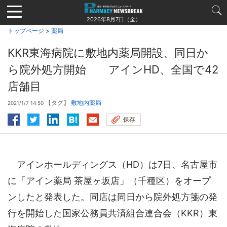
Jump
to
2026年8月7日（金）
navigation
トップページ
>
薬局
KKR東海病院に敷地内薬局開設、同日か
ら院外処方開始 アインHD、全国で42
店舗目
【タグ】
敷地内薬局
2021/1/7 14:50
保存
アインホールディングス（HD）は7日、名古屋市
に「アイン薬局 茶屋ヶ坂店」（千種区）をオープ
ンしたと発表した。同店は同日から院外処方箋の発
行を開始した国家公務員共済組合連合会（KKR）東