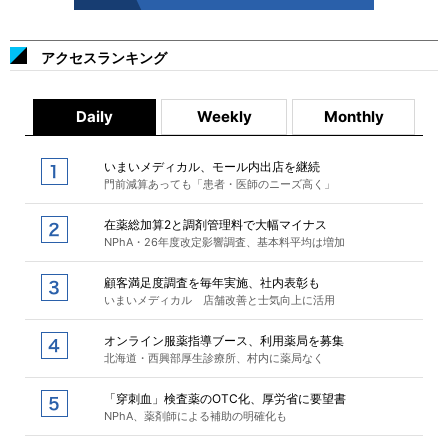
アクセスランキング
Daily
Weekly
Monthly
いまいメディカル、モール内出店を継続
門前減算あっても「患者・医師のニーズ高く」
在薬総加算2と調剤管理料で大幅マイナス
NPhA・26年度改定影響調査、基本料平均は増加
顧客満足度調査を毎年実施、社内表彰も
いまいメディカル 店舗改善と士気向上に活用
オンライン服薬指導ブース、利用薬局を募集
北海道・西興部厚生診療所、村内に薬局なく
「穿刺血」検査薬のOTC化、厚労省に要望書
NPhA、薬剤師による補助の明確化も