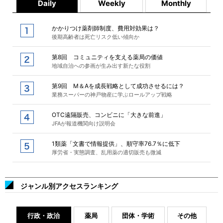
Daily
Weekly
Monthly
かかりつけ薬剤師制度、費用対効果は？
後期高齢者は死亡リスク低い傾向か
第8回 コミュニティを支える薬局の価値
地域自治への参画が生み出す新たな役割
第9回 M＆Aを成長戦略として成功させるには？
業務スーパーの神戸物産に学ぶロールアップ戦略
OTC遠隔販売、コンビニに「大きな前進」
JFAが報道機関向け説明会
1類薬「文書で情報提供」、順守率76.7％に低下
厚労省・実態調査、乱用薬の適切販売も微減
ジャンル別アクセスランキング
行政・政治
薬局
団体・学術
その他