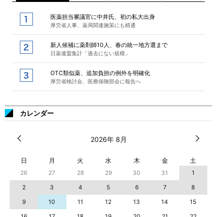
医薬担当審議官に中井氏、初の私大出身
厚労省人事、薬局関連施策にも精通
新人候補に薬剤師10人、春の統一地方選まで
日薬連盟集計「過去にない規模」
OTC類似薬、追加負担の例外を明確化
厚労省検討会、医療保険部会に報告へ
カレンダー
2026年 8月
日
月
火
水
木
金
土
26
27
28
29
30
31
1
2
3
4
5
6
7
8
9
10
11
12
13
14
15
16
17
18
19
20
21
22