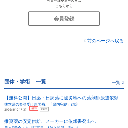
会員登録がまだの方は
こちらから
会員登録
前のページへ戻る
団体・学術
一覧
一覧
【無料公開】日薬・日病薬に被災地への薬剤師派遣依頼
熊本県の要請受け厚労省、「県内完結」想定
NEW
2026/8/10 17:37
FREE
推奨薬の安定供給、メーカーに依頼書発出へ
日本F学会・今井理事長 6社と協議、秋にも