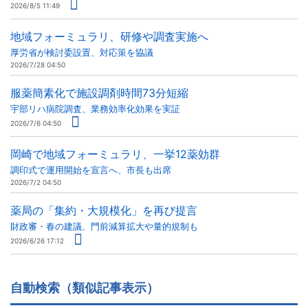
2026/8/5 11:49
地域フォーミュラリ、研修や調査実施へ
厚労省が検討委設置、対応策を協議
2026/7/28 04:50
服薬簡素化で施設調剤時間73分短縮
宇部リハ病院調査、業務効率化効果を実証
2026/7/6 04:50
岡崎で地域フォーミュラリ、一挙12薬効群
調印式で運用開始を宣言へ、市長も出席
2026/7/2 04:50
薬局の「集約・大規模化」を再び提言
財政審・春の建議、門前減算拡大や量的規制も
2026/6/26 17:12
自動検索（類似記事表示）