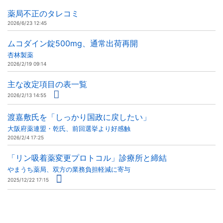
薬局不正のタレコミ
2026/6/23 12:45
ムコダイン錠500mg、通常出荷再開
杏林製薬
2026/2/19 09:14
主な改定項目の表一覧
2026/2/13 14:55
渡嘉敷氏を「しっかり国政に戻したい」
大阪府薬連盟・乾氏、前回選挙より好感触
2026/2/4 17:25
「リン吸着薬変更プロトコル」診療所と締結
やまうち薬局、双方の業務負担軽減に寄与
2025/12/22 17:15