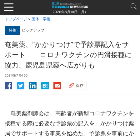
Jump
to
2026年8月10日（月）
navigation
トップページ
>
団体・学術
特集
ピックアップ
奄美薬、“かかりつけ”で予診票記入をサ
ポート コロナワクチンの円滑接種に
協力、鹿児島県薬へ広がりも
2021/5/7 04:50
保存
奄美薬剤師会は、高齢者が新型コロナワクチンを
接種する際に必要な予診票の記入を、かかりつけ薬
局でサポートする事業を始めた。予診票を事前にか