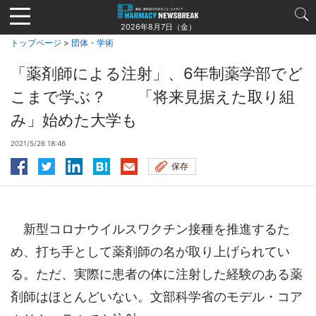
Jump
to
2026年8月7日（金）
navigation
トップページ
>
団体・学術
「薬剤師による注射」、6年制薬学部でど
こまで学ぶ？ 「将来見据えた取り組
み」始めた大学も
2021/5/26 18:46
保存
新型コロナウイルスワクチン接種を推進するた
め、打ち手として薬剤師の名が取り上げられてい
る。ただ、実際に患者の体に注射した経験のある薬
剤師はほとんどいない。文部科学省のモデル・コア