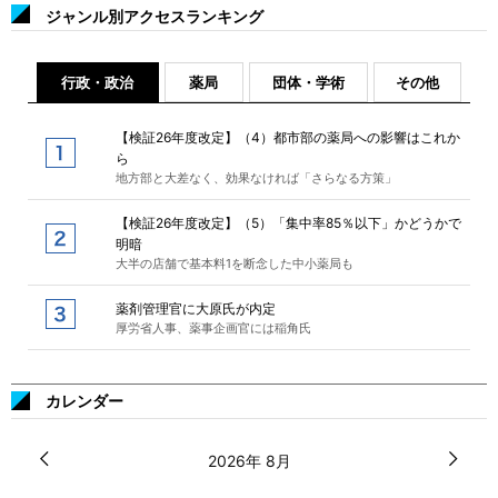
ジャンル別アクセスランキング
行政・政治
薬局
団体・学術
その他
【検証26年度改定】（4）都市部の薬局への影響はこれか
ら
地方部と大差なく、効果なければ「さらなる方策」
【検証26年度改定】（5）「集中率85％以下」かどうかで
明暗
大半の店舗で基本料1を断念した中小薬局も
薬剤管理官に大原氏が内定
厚労省人事、薬事企画官には稲角氏
カレンダー
2026年 8月