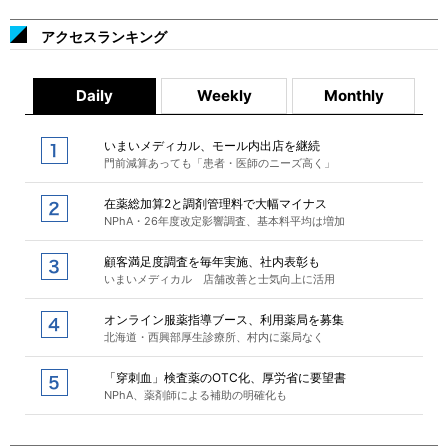
アクセスランキング
Daily
Weekly
Monthly
いまいメディカル、モール内出店を継続
門前減算あっても「患者・医師のニーズ高く」
在薬総加算2と調剤管理料で大幅マイナス
NPhA・26年度改定影響調査、基本料平均は増加
顧客満足度調査を毎年実施、社内表彰も
いまいメディカル 店舗改善と士気向上に活用
オンライン服薬指導ブース、利用薬局を募集
北海道・西興部厚生診療所、村内に薬局なく
「穿刺血」検査薬のOTC化、厚労省に要望書
NPhA、薬剤師による補助の明確化も