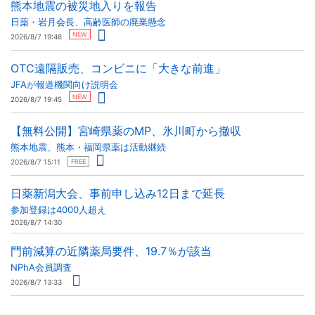
熊本地震の被災地入りを報告
日薬・岩月会長、高齢医師の廃業懸念
NEW
2026/8/7 19:48
OTC遠隔販売、コンビニに「大きな前進」
JFAが報道機関向け説明会
NEW
2026/8/7 19:45
【無料公開】宮崎県薬のMP、氷川町から撤収
熊本地震、熊本・福岡県薬は活動継続
2026/8/7 15:11
FREE
日薬新潟大会、事前申し込み12日まで延長
参加登録は4000人超え
2026/8/7 14:30
門前減算の近隣薬局要件、19.7％が該当
NPhA会員調査
2026/8/7 13:33