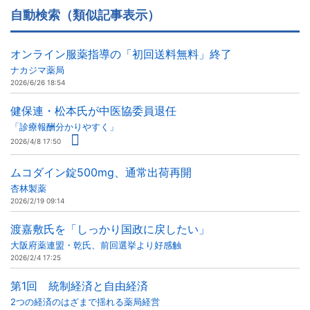
自動検索（類似記事表示）
オンライン服薬指導の「初回送料無料」終了
ナカジマ薬局
2026/6/26 18:54
健保連・松本氏が中医協委員退任
「診療報酬分かりやすく」
2026/4/8 17:50
ムコダイン錠500mg、通常出荷再開
杏林製薬
2026/2/19 09:14
渡嘉敷氏を「しっかり国政に戻したい」
大阪府薬連盟・乾氏、前回選挙より好感触
2026/2/4 17:25
第1回 統制経済と自由経済
2つの経済のはざまで揺れる薬局経営