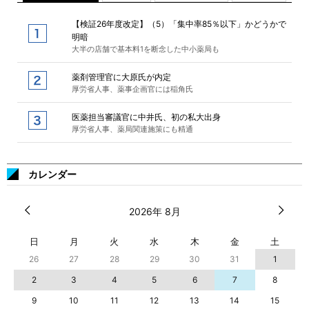
【検証26年度改定】（5）「集中率85％以下」かどうかで
明暗
大半の店舗で基本料1を断念した中小薬局も
薬剤管理官に大原氏が内定
厚労省人事、薬事企画官には稲角氏
医薬担当審議官に中井氏、初の私大出身
厚労省人事、薬局関連施策にも精通
カレンダー
2026年 8月
日
月
火
水
木
金
土
26
27
28
29
30
31
1
2
3
4
5
6
7
8
9
10
11
12
13
14
15