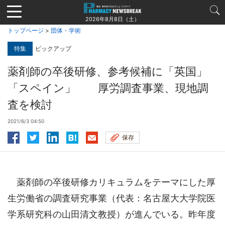
Jump
to
2026年8月8日（土）
navigation
トップページ
>
団体・学術
特集
ピックアップ
薬剤師の卒後研修、参考候補に「英国」
「スペイン」 厚労調査事業、現地調
査を検討
2021/6/3 04:50
保存
薬剤師の卒後研修カリキュラムをテーマにした厚
生労働省の調査研究事業（代表：名古屋大大学院医
学系研究科の山田清文教授）が進んでいる。昨年度