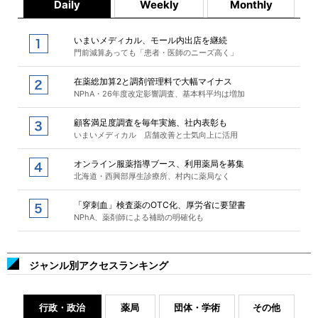
Daily
Weekly
Monthly
いまいメディカル、モール内出店を継続
門前減算あっても「患者・医師のニーズ高く」
在薬総加算2と調剤管理料で大幅マイナス
NPhA・26年度改定影響調査、基本料平均は増加
顧客満足度調査を毎年実施、社内表彰も
いまいメディカル 店舗改善と士気向上に活用
オンライン服薬指導ブース、利用薬局を募集
北海道・西興部厚生診療所、村内に薬局なく
「穿刺血」検査薬のOTC化、厚労省に要望書
NPhA、薬剤師による補助の明確化も
ジャンル別アクセスランキング
行政・政治
薬局
団体・学術
その他