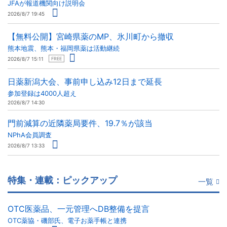
JFAが報道機関向け説明会
2026/8/7 19:45
【無料公開】宮崎県薬のMP、氷川町から撤収
熊本地震、熊本・福岡県薬は活動継続
2026/8/7 15:11
FREE
日薬新潟大会、事前申し込み12日まで延長
参加登録は4000人超え
2026/8/7 14:30
門前減算の近隣薬局要件、19.7％が該当
NPhA会員調査
2026/8/7 13:33
特集・連載：ピックアップ
一覧
OTC医薬品、一元管理へDB整備を提言
OTC薬協・磯部氏、電子お薬手帳と連携