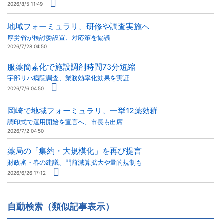
2026/8/5 11:49
地域フォーミュラリ、研修や調査実施へ
厚労省が検討委設置、対応策を協議
2026/7/28 04:50
服薬簡素化で施設調剤時間73分短縮
宇部リハ病院調査、業務効率化効果を実証
2026/7/6 04:50
岡崎で地域フォーミュラリ、一挙12薬効群
調印式で運用開始を宣言へ、市長も出席
2026/7/2 04:50
薬局の「集約・大規模化」を再び提言
財政審・春の建議、門前減算拡大や量的規制も
2026/6/26 17:12
自動検索（類似記事表示）