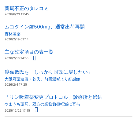
薬局不正のタレコミ
2026/6/23 12:45
ムコダイン錠500mg、通常出荷再開
杏林製薬
2026/2/19 09:14
主な改定項目の表一覧
2026/2/13 14:55
渡嘉敷氏を「しっかり国政に戻したい」
大阪府薬連盟・乾氏、前回選挙より好感触
2026/2/4 17:25
「リン吸着薬変更プロトコル」診療所と締結
やまうち薬局、双方の業務負担軽減に寄与
2025/12/22 17:15